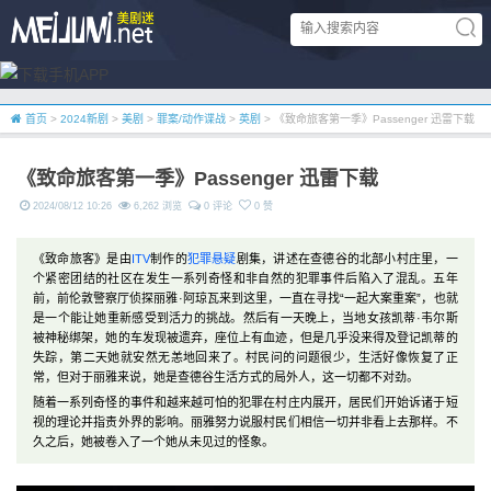
首页
>
2024新剧
>
美剧
>
罪案/动作谍战
>
英剧
> 《致命旅客第一季》Passenger 迅雷下载
《致命旅客第一季》Passenger 迅雷下载
2024/08/12 10:26
6,262 浏览
0 评论
0 赞
《致命旅客》是由
ITV
制作的
犯罪
悬疑
剧集，讲述在查德谷的北部小村庄里，一
个紧密团结的社区在发生一系列奇怪和非自然的犯罪事件后陷入了混乱。五年
前，前伦敦警察厅侦探丽雅·阿琼瓦来到这里，一直在寻找“一起大案重案”，也就
是一个能让她重新感受到活力的挑战。然后有一天晚上，当地女孩凯蒂·韦尔斯
被神秘绑架，她的车发现被遗弃，座位上有血迹，但是几乎没来得及登记凯蒂的
失踪，第二天她就安然无恙地回来了。村民问的问题很少，生活好像恢复了正
常，但对于丽雅来说，她是查德谷生活方式的局外人，这一切都不对劲。
随着一系列奇怪的事件和越来越可怕的犯罪在村庄内展开，居民们开始诉诸于短
视的理论并指责外界的影响。丽雅努力说服村民们相信一切并非看上去那样。不
久之后，她被卷入了一个她从未见过的怪象。