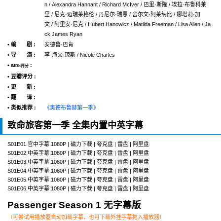
n / Alexandra Hannant / Richard McIver / 巴里·斯隆 / 埃拉·布鲁科莱
里 / 尼克·迈瑞莱格伦 / 丹尼尔·瑞恩 / 舍尔文·阿莱纳比 / 娜塔莉·加
文 / 阿里安·尼克 / Hubert Hanowicz / Matilda Freeman / Lisa Allen / Ja
ck James Ryan
• 编 剧 :
安德鲁·巴肯
• 导 演 :
李·海文·琼斯 / Nicole Charles
•
:
IMDb评分
• 豆瓣评分 :
• 更 新 :
• 翻 译 :
• 类似推荐 :
《奥德布鲁赫第一季》
致命旅客第一季 全集内置中英字幕
S01E01.官中字幕.1080P | 磁力下载 | 夸克盘 | 雷盘 | 阿里盘
S01E02.中英字幕.1080P | 磁力下载 | 夸克盘 | 雷盘 | 阿里盘
S01E03.中英字幕.1080P | 磁力下载 | 夸克盘 | 雷盘 | 阿里盘
S01E04.中英字幕.1080P | 磁力下载 | 夸克盘 | 雷盘 | 阿里盘
S01E05.中英字幕.1080P | 磁力下载 | 夸克盘 | 雷盘 | 阿里盘
S01E06.中英字幕.1080P | 磁力下载 | 夸克盘 | 雷盘 | 阿里盘
Passenger Season 1 无字幕版
（可尝试用播放器自动加载字幕，也可下载外挂字幕拖入播放器）