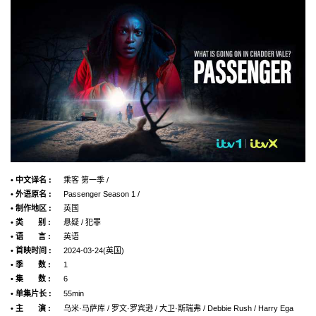
• 中文译名 :
乘客 第一季 /
• 外语原名 :
Passenger Season 1 /
• 制作地区 :
英国
• 类 别 :
悬疑 / 犯罪
• 语 言 :
英语
• 首映时间 :
2024-03-24(英国)
• 季 数 :
1
• 集 数 :
6
• 单集片长 :
55min
• 主 演 :
乌米·马萨库 / 罗文·罗宾逊 / 大卫·斯瑞弗 / Debbie Rush / Harry Ega