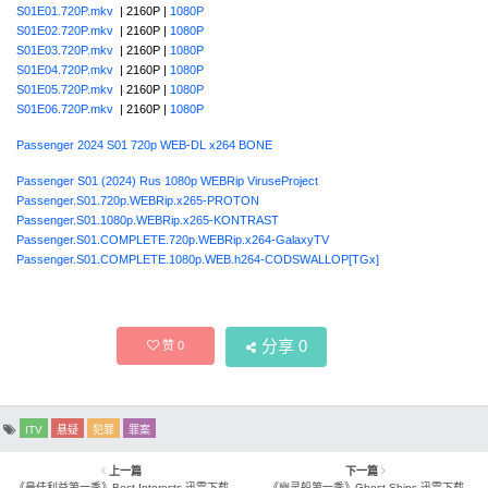
S01E01.720P.mkv
| 2160P |
1080P
S01E02.720P.mkv
| 2160P |
1080P
S01E03.720P.mkv
| 2160P |
1080P
S01E04.720P.mkv
| 2160P |
1080P
S01E05.720P.mkv
| 2160P |
1080P
S01E06.720P.mkv
| 2160P |
1080P
Passenger 2024 S01 720p WEB-DL x264 BONE
Passenger S01 (2024) Rus 1080р WEBRip ViruseProject
Passenger.S01.720p.WEBRip.x265-PROTON
Passenger.S01.1080p.WEBRip.x265-KONTRAST
Passenger.S01.COMPLETE.720p.WEBRip.x264-GalaxyTV
Passenger.S01.COMPLETE.1080p.WEB.h264-CODSWALLOP[TGx]
分享
0
赞
0
ITV
悬疑
犯罪
罪案
上一篇
下一篇
《最佳利益第一季》Best Interests 迅雷下载
《幽灵船第一季》Ghost Ships 迅雷下载