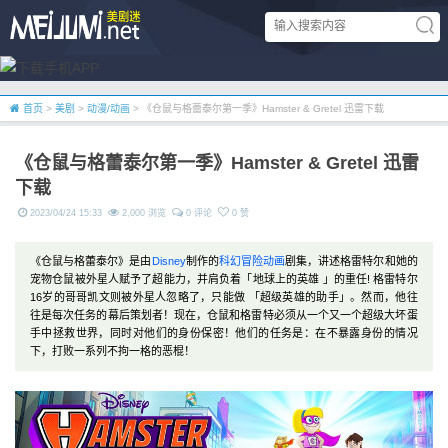
首页
>
美剧
>
动漫/动画
> 《仓鼠与格蕾泰尔第一季》Hamster & Gretel 迅雷下载
《仓鼠与格蕾泰尔第一季》Hamster & Gretel 迅雷
下载
2023/04/24 15:33
2,000 浏览
0 评论
0 赞
《仓鼠与格蕾泰尔》是由
Disney
制作的
科幻
冒险
动画
剧集，讲述格雷特尔和她的
宠物仓鼠被外星人赋予了超能力，并肩负着「地球上的英雄 」的重任! 格雷特尔
16岁的哥哥凯文则被外星人忽略了，只能做 「超级英雄的助手」。然而，他往
往是每次任务的幕后策划者！现在，仓鼠和格雷特必须从一个又一个超级大坏蛋
手中拯救世界，同时对他们的身份保密！他们的任务是：在不暴露身份的情况
下，打败一系列不拘一格的恶棍！