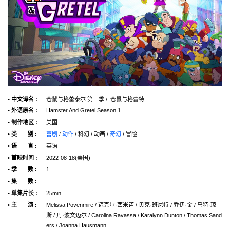
• 中文译名 :
仓鼠与格蕾泰尔 第一季 / 仓鼠与格蕾特
• 外语原名 :
Hamster And Gretel Season 1
• 制作地区 :
美国
• 类 别 :
喜剧
/
动作
/ 科幻 / 动画 /
奇幻
/ 冒险
• 语 言 :
英语
• 首映时间 :
2022-08-18(美国)
• 季 数 :
1
• 集 数 :
• 单集片长 :
25min
• 主 演 :
Melissa Povenmire / 迈克尔·西米诺 / 贝克·班尼特 / 乔伊·金 / 马特·琼
斯 / 丹·波文迈尔 / Carolina Ravassa / Karalynn Dunton / Thomas Sand
ers / Joanna Hausmann