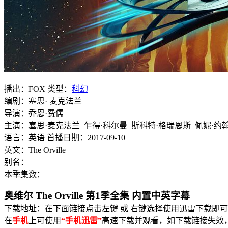
播出：FOX 类型：
科幻
编剧：塞思· 麦克法兰
导演：乔恩·费儒
主演：塞思·麦克法兰 乍得·科尔曼 斯科特·格瑞恩斯 佩妮·约翰逊 查理
语言：英语 首播日期：2017-09-10
英文：The Orville
别名：
本季集数：
奥维尔 The Orville 第1季全集 内置中英字幕
下载地址：在下面链接点击左键 或 右键选择使用迅雷下载即可
在
手机
上可使用
“手机迅雷”
高速下载并观看，如下载链接失效