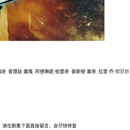
兹·塞隆 阿德琳妮·帕里奇 豪斯顿·塞奇 拉里·乔·坎贝尔 Mark·J
，请在剧集下面直接留言，会尽快修复