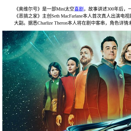
《奥维尔号》是一部Mini太空
喜剧
，故事讲述300年后
《恶搞之家》主创Seth MacFarlane本人首次真人出演电视
大副。据悉Charlize Theron本人将在剧中客串，角色详