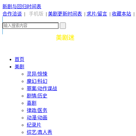
新剧与回归时间表
合作洽谈
|
手机版
|
美剧更新时间表
|
求片/留言
|
收藏本站
|
首页
美剧
灵异/惊悚
魔幻/科幻
罪案/动作谍战
剧情/历史
喜剧
律政/医务
动漫/动画
纪录片
综艺/真人秀