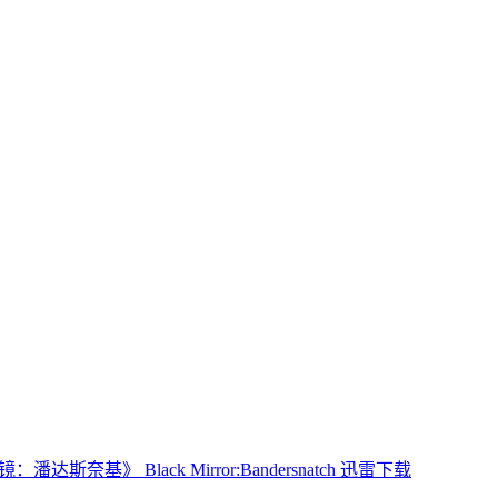
：潘达斯奈基》 Black Mirror:Bandersnatch 迅雷下载