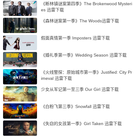
《断林镇谜案第四季》The Brokenwood Mysteri
es 迅雷下载
《森林谜案第一季》The Woods迅雷下载
假面真情第一季 Imposters 迅雷下载
《婚礼季第一季》Wedding Season 迅雷下载
《火线警探：原始城市第一季》Justified: City Pr
imeval 迅雷下载
少女从军记第一至三季 Our Girl 迅雷下载
《白粉飞第三季》Snowfall 迅雷下载
《失窃的女孩第一季》Girl Taken 迅雷下载