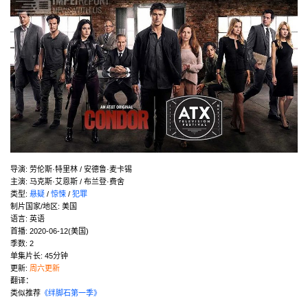
导演
:
劳伦斯·特里林 / 安德鲁·麦卡锡
主演
:
马克斯·艾恩斯 / 布兰登·费舍
类型:
悬疑
/
惊悚
/
犯罪
制片国家/地区:
美国
语言:
英语
首播:
2020-06-12(美国)
季数:
2
单集片长:
45分钟
更新:
周六更新
翻译：
类似推荐
《绊脚石第一季》