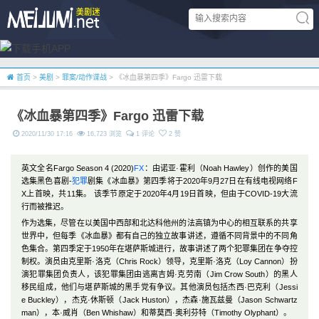
首页
>
美剧
>
罪案/动作谍战
> 《冰血暴第四季》Fargo 迅雷下载
《冰血暴第四季》Fargo 迅雷下载
2020/11/30 17:16
16,723 浏览
1 评论
2 赞
英文全名Fargo Season 4 (2020)
FX
：由诺亚·霍利（Noah Hawley）创作的美国
选集黑色喜剧-
犯罪
剧集《冰血暴》第四季将于2020年9月27日在有线电视网络F
X上首映，共11集。 该季节原定于2020年4月19日首映，但由于COVID-19大流
行而被推迟。
作为选集，尽管在以美国中西部和北达科他州的法高镇为中心的相互联系的共享
世界中，但每季《冰血暴》都有自己的独立故事讲述，遵循不同背景中的不同角
色集合。第四季定于1950年在堪萨斯城进行，故事讲述了两个犯罪集团在争夺控
制权。演员由克里斯·洛克（Chris Rock）领导，克里斯·洛克（Loy Cannon）扮
演犯罪集团负责人，该犯罪集团由逃离吉姆·克劳南（Jim Crow South）的黑人
移民组成，他们与堪萨斯城的黑手党有争议。其他演员包括杰西·巴克利（Jessi
e Buckley），杰克·休斯顿（Jack Huston），杰森·施瓦兹曼（Jason Schwartz
man），本·威肖（Ben Whishaw）和蒂莫西·奥利芬特（Timothy Olyphant）。