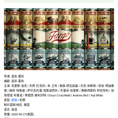
导演
:
诺亚·霍利
编剧
:
诺亚·霍利
主演
:
克里斯·洛克 / 杰西·巴克利 / 本·卫肖 / 詹森·舒瓦兹曼 / 杰克·休斯顿 / 安伯·明迪桑
德 / 格林·特鲁曼 / 萨尔瓦托雷·埃斯波西托 / 杰雷米·哈里斯 / 弗朗西斯科·阿克夸利 / 加
埃塔诺·布鲁诺 / 蒂莫西·奥利芬特 / Emyri Crutchfield / Andrew Bird / Anji White
类型:
剧情
/ 犯罪
制片国家/地区:
美国
语言:
英语
首播:
2020-09-27(美国)