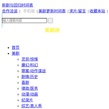
新剧与回归时间表
合作洽谈
|
手机版
|
美剧更新时间表
|
求片/留言
|
收藏本站
|
首页
美剧
灵异/惊悚
魔幻/科幻
罪案/动作谍战
剧情/历史
喜剧
律政/医务
动漫/动画
纪录片
综艺/真人秀