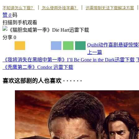
丨
丨
不知道怎么下载？
怎么使用外挂字幕？
迅雷限制无法下载解决方案
赞
0
码
扫描到手机观看
分享
0
Quibi
动作
喜剧
悬疑
惊悚
上一篇
《我将消失在黑暗中第一季》I’ll Be Gone in the Dark迅雷下载
《秃鹰第二季》Condor 迅雷下载
喜欢这部剧的人也喜欢 · · · · · ·