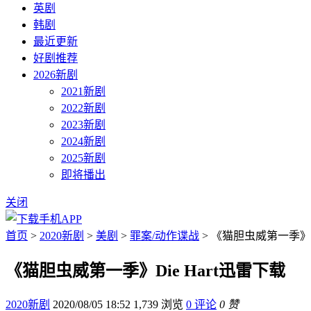
英剧
韩剧
最近更新
好剧推荐
2026新剧
2021新剧
2022新剧
2023新剧
2024新剧
2025新剧
即将播出
关闭
首页
>
2020新剧
>
美剧
>
罪案/动作谍战
> 《猫胆虫威第一季》Di
《猫胆虫威第一季》Die Hart迅雷下载
2020新剧
2020/08/05 18:52
1,739 浏览
0 评论
0 赞