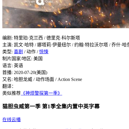
编剧
:
特里珀·克兰西 / 德里克·科尔斯塔
主演
:
凯文·哈特 / 娜塔莉·伊曼纽尔 / 约翰·特拉沃尔塔 / 乔什·哈奈特 / 让·雷
类型:
喜剧
/ 动作 /
惊悚
制片国家/地区:
美国
语言:
英语
首播:
2020-07-20(美国)
又名:
哈胆龙威 / 动作场面 / Action Scene
翻译：
类似推荐
《神烦警探第一季》
猫胆虫威第一季 第1季全集内置中英字幕
在线云播