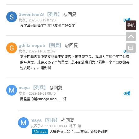
SeventeenS
【列兵】
@回复
0楼
发表于2023-05-19 07:26
导航
没字幕组翻译了？在15集卡了好久了
gdillainepub
【列兵】
@回复
0楼
发表于2022-11-30 21:47
第十四季内置中英文熟肉不知能否上传到夸克盘，我刚为了这个买了付费
的夸克盘，现在又多了个阿里盘，总不能让我们为了看剧一个个网盘都买
过去吧。。。谢谢啊
maya
【列兵】
@回复
0楼
发表于2022-11-01 08:40
网盘里的是chicago med……汗
maya
【列兵】
@回复
发表于2022-11-01 08:41
地下1层
@maya
大概是我点叉了……重新点链接是对的