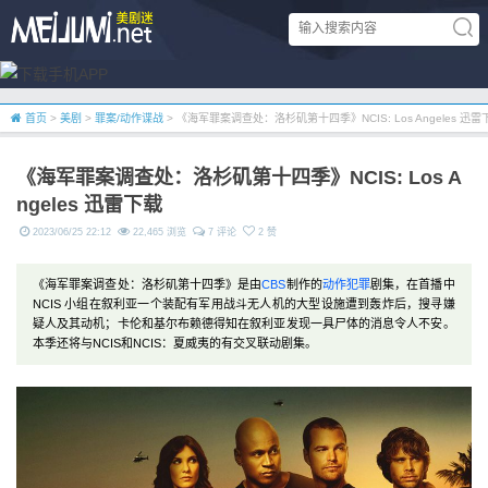
首页
>
美剧
>
罪案/动作谍战
> 《海军罪案调查处：洛杉矶第十四季》NCIS: Los Angeles 迅雷
《海军罪案调查处：洛杉矶第十四季》NCIS: Los A
ngeles 迅雷下载
2023/06/25 22:12
22,465 浏览
7 评论
2 赞
《海军罪案调查处：洛杉矶第十四季》是由
CBS
制作的
动作
犯罪
剧集，在首播中
NCIS 小组在叙利亚一个装配有军用战斗无人机的大型设施遭到轰炸后，搜寻嫌
疑人及其动机；卡伦和基尔布赖德得知在叙利亚发现一具尸体的消息令人不安。
本季还将与NCIS和NCIS：夏威夷的有交叉联动剧集。