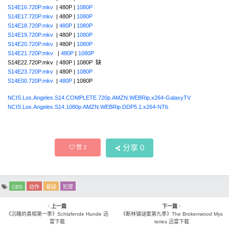
S14E16.720P.mkv
| 480P |
1080P
S14E17.720P.mkv
| 480P |
1080P
S14E18.720P.mkv
|
480P
|
1080P
S14E19.720P.mkv
| 480P |
1080P
S14E20.720P.mkv
| 480P |
1080P
S14E21.720P.mkv
|
480P
|
1080P
S14E22.720P.mkv | 480P | 1080P 缺
S14E23.720P.mkv
| 480P |
1080P
S14E00.720P.mkv
|
480P
| 1080P
NCIS.Los.Angeles.S14.COMPLETE.720p.AMZN.WEBRip.x264-GalaxyTV
NCIS.Los.Angeles.S14.1080p.AMZN.WEBRip.DDP5.1.x264-NTb
分享
0
赞
2
CBS
动作
悬疑
犯罪
上一篇
下一篇
《沉睡的真相第一季》Schlafende Hunde 迅
《断林镇谜案第九季》The Brokenwood Mys
雷下载
teries 迅雷下载