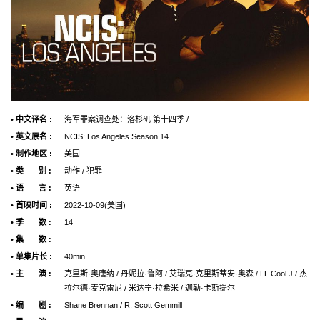
• 中文译名 :
海军罪案调查处：洛杉矶 第十四季 /
• 英文原名 :
NCIS: Los Angeles Season 14
• 制作地区 :
美国
• 类 别 :
动作 / 犯罪
• 语 言 :
英语
• 首映时间 :
2022-10-09(美国)
• 季 数 :
14
• 集 数 :
• 单集片长 :
40min
• 主 演 :
克里斯·奥唐纳 / 丹妮拉·鲁阿 / 艾瑞克·克里斯蒂安·奥森 / LL Cool J / 杰
拉尔德·麦克雷尼 / 米达宁·拉希米 / 迦勒·卡斯提尔
• 编 剧 :
Shane Brennan / R. Scott Gemmill