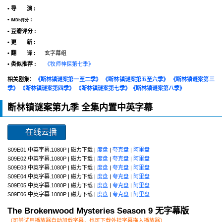
• 导 演 :
•
:
IMDb评分
• 豆瓣评分 :
• 更 新 :
• 翻 译 :
玄字幕组
• 类似推荐 :
《牧师神探第七季》
相关剧集：
《断林镇谜案第一至二季》
《断林镇谜案第五至六季》
《断林镇谜案第三
季》
《断林镇谜案第四季》
《断林镇谜案第七季》
《断林镇谜案第八季》
断林镇谜案第九季 全集内置中英字幕
在线云播
S09E01.中英字幕.1080P | 磁力下载 |
度盘
|
夸克盘
|
阿里盘
S09E02.中英字幕.1080P | 磁力下载 |
度盘
|
夸克盘
|
阿里盘
S09E03.中英字幕.1080P | 磁力下载 |
度盘
|
夸克盘
|
阿里盘
S09E04.中英字幕.1080P | 磁力下载 |
度盘
|
夸克盘
|
阿里盘
S09E05.中英字幕.1080P | 磁力下载 |
度盘
|
夸克盘
|
阿里盘
S09E06.中英字幕.1080P | 磁力下载 |
度盘
|
夸克盘
|
阿里盘
The Brokenwood Mysteries Season 9 无字幕版
（可尝试用播放器自动加载字幕，也可下载外挂字幕拖入播放器）