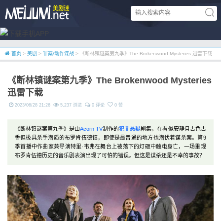
首页
>
美剧
>
罪案/动作谍战
> 《断林镇谜案第九季》The Brokenwood Mysteries 迅雷下载
《断林镇谜案第九季》The Brokenwood Mysteries
迅雷下载
2023/06/28 21:26
5,237 浏览
0 评论
0 赞
《断林镇谜案第九季》是由
Acorn TV
制作的
犯罪
悬疑
剧集，在看似安静且古色古
香但极具杀手潜质的布罗肯伍德镇，即使是最普通的地方也潜伏着谋杀案。第9
季首播中作曲家兼导演特里·韦弗在舞台上被落下的灯砸中触电身亡，一场重现
布罗肯伍德历史的音乐剧表演出现了可怕的错误。但这是谋杀还是不幸的事故？