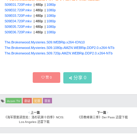
S09E01.720P.mkv
| 480p |
1080p
S09E02.720P.mkv
| 480p |
1080p
S09E03.720P.mkv
| 480p |
1080p
S09E04.720P.mkv
| 480p |
1080p
S09E05.720P.mkv
| 480p |
1080p
S09E06.720P.mkv
| 480p |
1080p
The.Brokenwood.Mysteries.S09.WEBRip.x264-ION10
The.Brokenwood.Mysteries.S09.1080p.AMZN.WEBRip.DDP2.0.x264-NTb
The.Brokenwood.Mysteries.S09.720p.AMZN.WEBRip.DDP2.0.x264-NTb
分享
0
赞
0
Acorn TV
悬疑
犯罪
罪案
上一篇
下一篇
《海军罪案调查处：洛杉矶第十四季》NCIS:
《异教峰第三季》Der Pass 迅雷下载
Los Angeles 迅雷下载