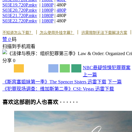
S03E19.720P.mkv
|
1080P
| 480P
S03E20.720P.mkv
|
1080P
|
480P
S03E21.720P.mkv
|
1080P
| 480P
S03E22.720P.mkv
|
1080P
| 480P
丨
丨
不知道怎么下载？
怎么使用外挂字幕？
迅雷限制无法下载解决方案
赞
0
码
扫描到手机观看
分享
0
NBC
悬疑
惊悚
犯罪
罪案
上一篇
《斯宾塞姐妹第一季》The Spencer Sisters 迅雷下载
下一篇
《犯罪现场调查：维加斯第二季》CSI: Vegas 迅雷下载
喜欢这部剧的人也喜欢 · · · · · ·