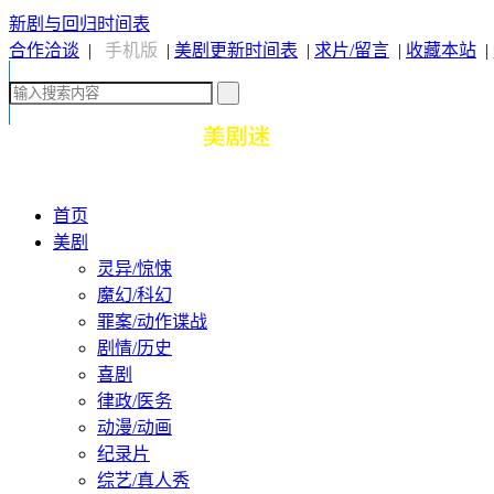
新剧与回归时间表
合作洽谈
|
手机版
|
美剧更新时间表
|
求片/留言
|
收藏本站
|
首页
美剧
灵异/惊悚
魔幻/科幻
罪案/动作谍战
剧情/历史
喜剧
律政/医务
动漫/动画
纪录片
综艺/真人秀