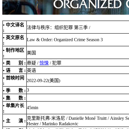
• 中文译名
法律与秩序：组织犯罪 第三季 /
:
• 英文原名
Law & Order: Organized Crime Season 3
:
• 制作地区
美国
:
• 类 别 :
悬疑 /
惊悚
/ 犯罪
• 语 言 :
英语
• 首映时间
2022-09-22(美国)
:
3
• 季 数 :
• 集 数 :
• 单集片长
45min
:
克里斯托弗·米洛尼 / Danielle Moné Truitt / Ains
• 主 演 :
Hester / Marinko Radakovic