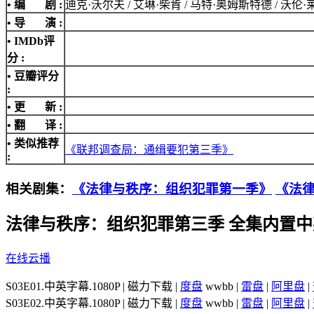
• 编 剧 :
迪克·沃尔夫 / 艾琳·柴肯 / 马特·奥姆斯特德 / 沃伦·莱特 / Ju
• 导 演 :
•
IMDb评
分
:
• 豆瓣评分
:
• 更 新 :
• 翻 译 :
• 类似推荐
《联邦调查局：通缉要犯第三季》
:
相关剧集：
《法律与秩序：组织犯罪第一季》
《法
法律与秩序：组织犯罪第三季 全集内置
在线云播
S03E01.中英字幕.1080P | 磁力下载 |
度盘
wwbb |
雷盘
|
阿里盘
|
S03E02.中英字幕.1080P | 磁力下载 |
度盘
wwbb |
雷盘
|
阿里盘
|