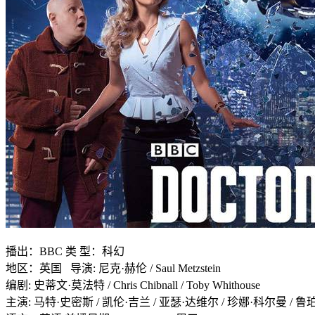
播出：BBC 类 型：科幻
地区：英国 导演: 尼克·赫伦 / Saul Metzstein
编剧: 史蒂文·莫法特 / Chris Chibnall / Toby Whithouse
主演: 马特·史密斯 / 凯伦·吉兰 / 亚瑟·达维尔 / 珍娜·科尔曼 /