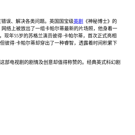
、纠正错误、解决各类问题。英国国宝级
英剧
《神秘博士》的
日，网络上被放出了一组卡帕尔蒂最新的片场照，他身着一
，现年55岁的苏格兰演员彼得·卡帕尔蒂，首次正式亮相
但彼得·卡帕尔蒂却穿出了一种睿智，透露着时间积累下
这部电视剧的剧情及创意却值得称赞的。经典英式科幻剧