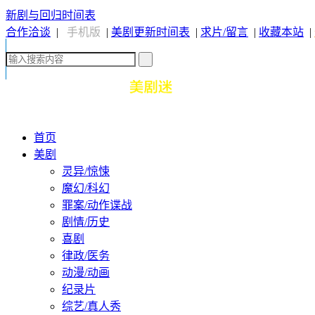
新剧与回归时间表
合作洽谈
|
手机版
|
美剧更新时间表
|
求片/留言
|
收藏本站
|
首页
美剧
灵异/惊悚
魔幻/科幻
罪案/动作谍战
剧情/历史
喜剧
律政/医务
动漫/动画
纪录片
综艺/真人秀