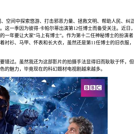
r 饰）在时间、空间中探索悠游、打击邪恶力量、拯救文明、帮助人民
月。这一季因为彼得·卡帕尔蒂出演第12任博士而备受关注。近
的一年要让大家“马上有博士”。作为第十二任神秘博士的扮演者
着衬衫、马甲、怀表和长大衣，虽然还是第11任博士的旧衣服，
要错过。虽然我还为这部影片的拍摄手法显得旧而耿耿于怀，但
色的魅力，毕竟现在的科幻题材电视剧越来越多。