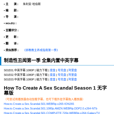
• 主 演 :
朱利安·哈伯斯
• 编 剧 :
• 导 演 :
•
:
IMDb评分
• 豆瓣评分 :
• 更 新 :
• 翻 译 :
• 类似推荐 :
《邪教教主养成指南第一季》
制造性丑闻第一季 全集内置中英字幕
S01E01.中英字幕.1080P | 磁力下载 |
度盘
|
夸克盘
|
阿里盘
S01E02.中英字幕.1080P | 磁力下载 |
度盘
|
夸克盘
|
阿里盘
S01E03.中英字幕.1080P | 磁力下载 |
度盘
|
夸克盘
|
阿里盘
How To Create A Sex Scandal Season 1 无字
幕版
（可尝试用播放器自动加载字幕，也可下载外挂字幕拖入播放器）
How.to.Create.a.Sex.Scandal.S01.WEBRip.x265-ION265
How.to.Create.a.Sex.Scandal.S01.1080p.AMZN.WEBRip.DDP2.0.x264-NTb
How.to.Create.a.Sex.Scandal.S01.COMPLETE.720p.WEBRip.x264-GalaxyTV