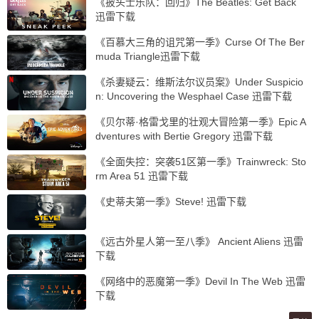
《披头士乐队：回归》The Beatles: Get Back
迅雷下载
《百慕大三角的诅咒第一季》Curse Of The Ber
muda Triangle迅雷下载
《杀妻疑云：维斯法尔议员案》Under Suspicio
n: Uncovering the Wesphael Case 迅雷下载
《贝尔蒂·格雷戈里的壮观大冒险第一季》Epic A
dventures with Bertie Gregory 迅雷下载
《全面失控：突袭51区第一季》Trainwreck: Sto
rm Area 51 迅雷下载
《史蒂夫第一季》Steve! 迅雷下载
《远古外星人第一至八季》 Ancient Aliens 迅雷
下载
《网络中的恶魔第一季》Devil In The Web 迅雷
下载