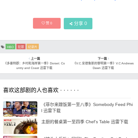
分享
0
赞
0
HBO
犯罪
纪录片
上一篇
下一篇
《多塞特郡：乡村和海岸第一季》Dorset: Co
《V.C.安德鲁斯的黎明第一季》V.C Andrews
untry and Coast 迅雷下载
Dawn 迅雷下载
喜欢这部剧的人也喜欢 · · · · · ·
《菲尔来蹭饭第一至八季》Somebody Feed Phi
l 迅雷下载
主厨的餐桌第一至四季 Chef’s Table 迅雷下载