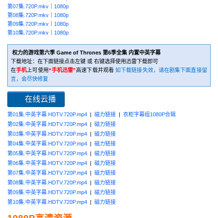
第07集.720P.mkv
｜
1080p
第08集.720P.mkv
｜
1080p
第09集.720P.mkv
｜
1080p
第10集.720P.mkv
｜
1080p
权力的游戏第六季 Game of Thrones 第6季全集 内置中英字幕
下载地址：在下面链接点击左键 或 右键选择使用迅雷下载即可
在
手机
上可使用
“手机迅雷”
高速下载并观看
如下载链接失效，请在剧集下面直接留
言，会尽快修复
在线云播
第01集.中英字幕.HDTV.720P.mp4
|
磁力链接
|
衣柜字幕组1080P合辑
第02集.中英字幕.HDTV.720P.mp4
|
磁力链接
第03集.中英字幕.HDTV.720P.mp4
|
磁力链接
第04集.中英字幕.HDTV.720P.mp4
|
磁力链接
第05集.中英字幕.HDTV.720P.mp4
|
磁力链接
第06集.中英字幕.HDTV.720P.mp4
|
磁力链接
第07集.中英字幕.HDTV.720P.mp4
|
磁力链接
第08集.中英字幕.HDTV.720P.mp4
|
磁力链接
第09集.中英字幕.HDTV.720P.mp4
|
磁力链接
第10集.中英字幕.HDTV.720P.mp4
|
磁力链接