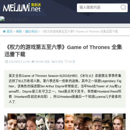
首页
>
美剧
>
魔幻/科幻
> 《权力的游戏第五至六季》Game of Thrones 全集迅雷下载
《权力的游戏第五至六季》Game of Thrones 全集
迅雷下载
2017/05/11 11:56
36,549 浏览
9 评论
16 赞
英文全名Game of Thrones Season 6(2016)HBO.《冰与火》该剧第五季季终集
达到了811万收视人数，第六季还有一些新的选角，其中之一就是Legendary Fig
hter，该角色的描述跟Ser Arthur Dayne非常接近，当年Ned去Tower of Joy救Ly
anna时，Dayne是三名守卫之一，Ned差点死于其手，幸而被Howland Reed所
救（Howland目前还未出现），所以Howland是最后一个知道Lyanna儿子是谁的
人了.