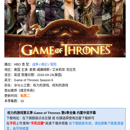
播出：HBO 类 型：
战争
/
奇幻
/
冒险
地区：美国 主演: 麦茜·威廉姆斯 / 艾米莉亚·克拉克
语言：英语 首播日期：2016-04-24(美国)
英文：Game of Thrones Season 6
别名：冰与火之歌：权力的游戏、权利的游戏
类似推荐《维京传奇》
更新时间：
每周二
本季集数：10
权力的游戏第五季 Game of Thrones 第5季全集 内置中英字幕
下载地址：在下面链接点击左键 或 右键选择使用迅雷下载即可
在
手机
上可使用
“手机迅雷”
高速下载并观看
如下载链接失效，请在剧集下面直接留
言，会尽快修复