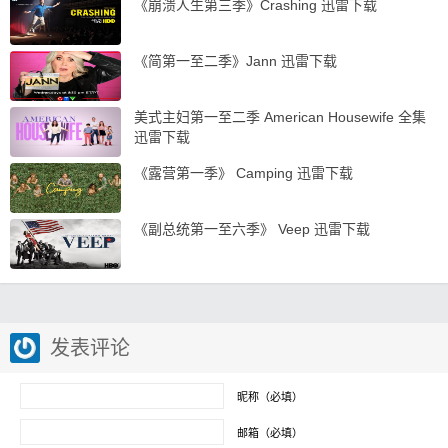
《崩溃人生第三季》Crashing 迅雷下载
《简第一至二季》Jann 迅雷下载
美式主妇第一至二季 American Housewife 全集
迅雷下载
《露营第一季》 Camping 迅雷下载
《副总统第一至六季》 Veep 迅雷下载
发表评论
昵称（必填）
邮箱（必填）