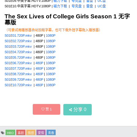
S01E09.中英字幕.HDTV.1080P |
磁力下载
|
夸克盘
|
雷盘
|
UC盘
S01E10.中英字幕.HDTV.1080P |
磁力下载
|
夸克盘
|
雷盘
|
UC盘
The Sex Lives of College Girls Season 1 无字
幕版
（可尝试用播放器自动加载字幕，也可下载外挂字幕拖入播放器）
S01E01.720P.mkv
| 480P |
1080P
S01E02.720P.mkv
| 480P |
1080P
S01E03.720P.mkv
| 480P |
1080P
S01E04.720P.mkv
| 480P |
1080P
S01E05.720P.mkv
| 480P |
1080P
S01E06.720P.mkv
|
480P
|
1080P
S01E07.720P.mkv
|
480P
|
1080P
S01E08.720P.mkv
|
480P
|
1080P
S01E09.720P.mkv
|
480P
|
1080P
S01E10.720P.mkv
|
480P
|
1080P
分享
0
赞
1
HBO
喜剧
情感
爱情
青春