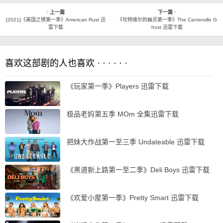
上一篇
下一篇
[2021]《美国之锈第一季》American Rust 迅
《坎特维尔的幽灵第一季》The Canterville G
雷下载
host 迅雷下载
喜欢这部剧的人也喜欢 · · · · · ·
《玩家第一季》Players 迅雷下载
极品老妈第五季 MOm 全集迅雷下载
把妹大作战第一至三季 Undateable 迅雷下载
《黑道新上路第一至二季》Deli Boys 迅雷下载
《欢爱小屋第一季》Pretty Smart 迅雷下载