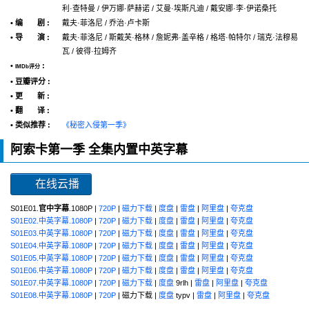
利·查特曼 / 伊万娜·萨赫诺 / 艾曼·埃斯凡迪 / 戴安娜·李·伊诺桑托
• 编 剧 :
戴夫·菲洛尼 / 乔治·卢卡斯
• 导 演 :
戴夫·菲洛尼 / 斯戴芙·格林 / 詹妮弗·盖辛格 / 格塔·帕特尔 / 瑞克·法穆易
瓦 / 彼得·拉姆齐
•
:
IMDb评分
• 豆瓣评分 :
• 更 新 :
• 翻 译 :
• 类似推荐 :
《秘密入侵第一季》
阿索卡第一季 全集内置中英字幕
在线云播
S01E01.
官中字幕
.1080P |
720P
|
磁力下载
|
度盘
|
雷盘
|
阿里盘
|
夸克盘
S01E02.中英字幕.1080P
|
720P
|
磁力下载
|
度盘
|
雷盘
|
阿里盘
|
夸克盘
S01E03.中英字幕.1080P
|
720P
|
磁力下载
|
度盘
|
雷盘
|
阿里盘
|
夸克盘
S01E04.中英字幕.1080P
|
720P
|
磁力下载
|
度盘
|
雷盘
|
阿里盘
|
夸克盘
S01E05.中英字幕.1080P
|
720P
|
磁力下载
|
度盘
|
雷盘
|
阿里盘
|
夸克盘
S01E06.中英字幕.1080P
|
720P
|
磁力下载
|
度盘
|
雷盘
|
阿里盘
|
夸克盘
S01E07.中英字幕.1080P
|
720P
|
磁力下载
|
度盘
9rlh |
雷盘
|
阿里盘
|
夸克盘
S01E08.中英字幕.1080P
|
720P
| 磁力下载 |
度盘
typv |
雷盘
|
阿里盘
|
夸克盘