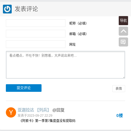
发表评论
导航
昵称（必填）
邮箱（必填）
网址
表情
亚迦拉达
【列兵】
@回复
0楼
发表于2023-09-27 22:29
《阿索卡》第一季第7集度盘没有提取码