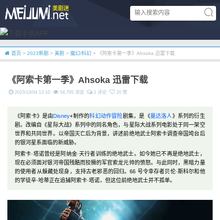
首页
>
2023新剧
>
美剧
>
魔幻/科幻
> 《阿索卡第一季》Ahsoka 迅雷下载
《阿索卡第一季》Ahsoka 迅雷下载
2023/10/04 13:10
54,795 浏览
1 评论
20 赞
《阿索卡》是由
Disney
+制作的
科幻
动作
冒险
剧集，是《
曼达洛人
》系列的衍生
剧。改编自《星际大战》系列中的同名角色，与星际大战系列电影处于同一架空
世界和共同世界。以帝国灭亡后为背景，讲述前绝地武士阿索卡调查帝国垮台后
的银河星系面临的新威胁。
阿索卡·塔诺曾经是阿纳金·天行者训练的绝地武士。如今她已不再是绝地武士，
现在必须面对银河帝国残酷而狡猾的军官索龙元帅的愤怒。与此同时，黑暗力量
的使用者从躲藏处现身，支持古老邪恶的回归。66 号令幸存者贝伦·斯科尔和他
的学徒辛·哈蒂正在追捕阿索卡·塔诺，但这位前绝地武士并不孤单。