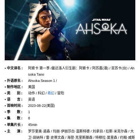
• 中文译名 :
阿索卡 第一季 /曼达洛人衍生剧：阿索卡 / 阿苏嘉(港) / 亚苏卡(台) / Ah
soka Tano
• 外语原名 :
Ahsoka Season 1 /
• 制作地区 :
美国
• 类 别 :
动作 / 科幻 /
奇幻
/ 冒险
• 语 言 :
英语
• 首映时间 :
2023-08-22(美国)
• 季 数 :
1
• 集 数 :
8
• 单集片长 :
45min
• 主 演 :
罗莎里奥·道森 / 玛丽·伊丽莎白·温斯特德 / 刘承羽 / 拉斯·米克尔森 / 大
卫·田纳特 / 雷·史蒂文森 / 海登·克里斯滕森 / 特穆拉·莫里森 / 约翰·威斯