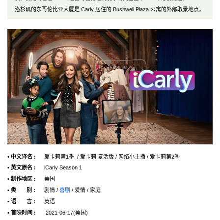
洛杉矶的东哥伦比亚大厦是 Carly 居住的 Bushwell Plaza 公寓的外部取景地点。
• 中文译名 :
爱卡莉第1季 / 爱卡莉 复活版 / 网络小主播 / 爱卡莉第2季
• 英文原名 :
iCarly Season 1
• 制作地区 :
美国
• 类 别 :
剧情 /
喜剧
/ 爱情 / 家庭
• 语 言 :
英语
• 首映时间 :
2021-06-17(美国)