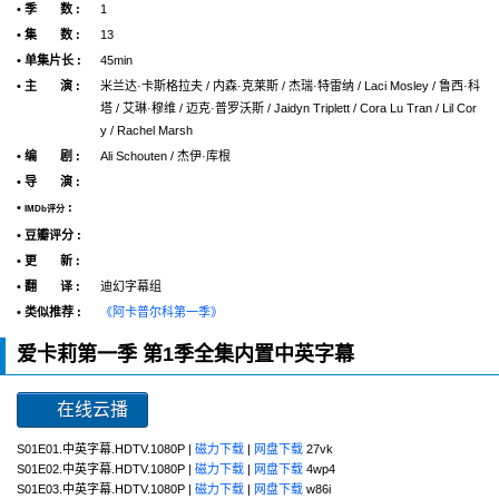
• 季 数 :
1
• 集 数 :
13
• 单集片长 :
45min
• 主 演 :
米兰达·卡斯格拉夫 / 内森·克莱斯 / 杰瑞·特雷纳 / Laci Mosley / 鲁西·科
塔 / 艾琳·穆维 / 迈克·普罗沃斯 / Jaidyn Triplett / Cora Lu Tran / Lil Cor
y / Rachel Marsh
• 编 剧 :
Ali Schouten / 杰伊·库根
• 导 演 :
•
:
IMDb评分
• 豆瓣评分 :
• 更 新 :
• 翻 译 :
迪幻字幕组
• 类似推荐 :
《阿卡普尔科第一季》
爱卡莉第一季 第1季全集内置中英字幕
在线云播
S01E01.中英字幕.HDTV.1080P |
磁力下载
|
网盘下载
27vk
S01E02.中英字幕.HDTV.1080P |
磁力下载
|
网盘下载
4wp4
S01E03.中英字幕.HDTV.1080P |
磁力下载
|
网盘下载
w86i