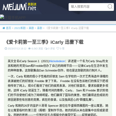
首页
>
2021新剧
>
美剧
>
喜剧
> 《爱卡莉第一至三季》iCarly 迅雷下载
《爱卡莉第一至三季》iCarly 迅雷下载
2023/07/13 19:12
6,043 浏览
0 评论
0 赞
英文全名iCarly Season 1 (2021)
Nickelodeon
：讲述是一个名为Carly Shay的女
孩和她的死党Sam和Freddie创办了自己的网络节目——记录iCarly在生活中发生
的种种故事。这部剧集由Dan Schneider创作，他也是这部剧的执行制片人。
一次，Carly 和她的假小子性格的好朋友 Sam 在学校的一次才艺秀海选中滑稽的
表演被她们的好朋友 Freddie 录了下来。 Freddie 在没有告诉她们的情况下把视
频传到了网上。观众们看到了他们的搞笑表演，对他们很喜欢，要求拍摄更多视
频，这样 iCarly 就诞生了。随着时间的推移，Carly， Sam 和 Freddie 意识到他
们的节目使他们成为了网络明星。他们赢得了国际的美誉。他们赢得这些成就的
原因是那些有创意的竞赛，疯狂的食谱，以及独具匠心的“群魔乱舞”。
Carly 和她的26岁的监护人哥哥 Spencer 居住在华盛顿西雅图的一座公寓里。她
在公寓里临时的第三层（阁楼）里制作节目。她的妈妈从未在剧集中出现或是提
及。而她的爸爸——一位暂时驻扎在舰艇中的美国空军——却常被提起。