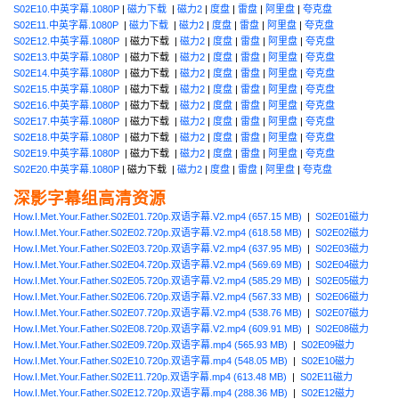
S02E10.中英字幕.1080P
|
磁力下载
|
磁力2
|
度盘
|
雷盘
|
阿里盘
|
夸克盘
S02E11.中英字幕.1080P
|
磁力下载
|
磁力2
|
度盘
|
雷盘
|
阿里盘
|
夸克盘
S02E12.中英字幕.1080P
| 磁力下载 |
磁力2
|
度盘
|
雷盘
|
阿里盘
|
夸克盘
S02E13.中英字幕.1080P
| 磁力下载 |
磁力2
|
度盘
|
雷盘
|
阿里盘
|
夸克盘
S02E14.中英字幕.1080P
| 磁力下载 |
磁力2
|
度盘
|
雷盘
|
阿里盘
|
夸克盘
S02E15.中英字幕.1080P
| 磁力下载 |
磁力2
|
度盘
|
雷盘
|
阿里盘
|
夸克盘
S02E16.中英字幕.1080P
| 磁力下载 |
磁力2
|
度盘
|
雷盘
|
阿里盘
|
夸克盘
S02E17.中英字幕.1080P
| 磁力下载 |
磁力2
|
度盘
|
雷盘
|
阿里盘
|
夸克盘
S02E18.中英字幕.1080P
| 磁力下载 |
磁力2
|
度盘
|
雷盘
|
阿里盘
|
夸克盘
S02E19.中英字幕.1080P
| 磁力下载 |
磁力2
|
度盘
|
雷盘
|
阿里盘
|
夸克盘
S02E20.中英字幕.1080P
| 磁力下载 |
磁力2
|
度盘
|
雷盘
|
阿里盘
|
夸克盘
深影字幕组高清资源
How.I.Met.Your.Father.S02E01.720p.双语字幕.V2.mp4 (657.15 MB)
|
S02E01磁力
How.I.Met.Your.Father.S02E02.720p.双语字幕.V2.mp4 (618.58 MB)
|
S02E02磁力
How.I.Met.Your.Father.S02E03.720p.双语字幕.V2.mp4 (637.95 MB)
|
S02E03磁力
How.I.Met.Your.Father.S02E04.720p.双语字幕.V2.mp4 (569.69 MB)
|
S02E04磁力
How.I.Met.Your.Father.S02E05.720p.双语字幕.V2.mp4 (585.29 MB)
|
S02E05磁力
How.I.Met.Your.Father.S02E06.720p.双语字幕.V2.mp4 (567.33 MB)
|
S02E06磁力
How.I.Met.Your.Father.S02E07.720p.双语字幕.V2.mp4 (538.76 MB)
|
S02E07磁力
How.I.Met.Your.Father.S02E08.720p.双语字幕.V2.mp4 (609.91 MB)
|
S02E08磁力
How.I.Met.Your.Father.S02E09.720p.双语字幕.mp4 (565.93 MB)
|
S02E09磁力
How.I.Met.Your.Father.S02E10.720p.双语字幕.mp4 (548.05 MB)
|
S02E10磁力
How.I.Met.Your.Father.S02E11.720p.双语字幕.mp4 (613.48 MB)
|
S02E11磁力
How.I.Met.Your.Father.S02E12.720p.双语字幕.mp4 (288.36 MB)
|
S02E12磁力