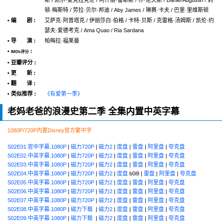
顿·梅斯特 / 劳拉·贝尔·邦迪 / Aby James / 琳赛·卡夫 / 巴里·里维斯顿
• 编 剧 :
艾萨克·阿普塔克 / 伊丽莎白·伯格 / 卡特·贝斯 / 克雷格·汤姆斯 / 凯伦·约
瑟夫·爱德考克 / Ama Quao / Ria Sardana
• 导 演 :
帕梅拉·福莱曼
•
:
IMDb评分
• 豆瓣评分 :
• 更 新 :
• 翻 译 :
• 类似推荐 :
《有爱第一季》
老妈老爸的浪漫史第二季 全集内置中英字幕
1080P/720P内置Disney官方繁中字
S02E01.官中字幕.1080P
|
磁力720P
|
磁力2
|
度盘
|
雷盘
|
阿里盘
|
夸克盘
S02E02.中英字幕.1080P
|
磁力720P
|
磁力2
|
度盘
|
雷盘
|
阿里盘
|
夸克盘
S02E03.中英字幕.1080P
|
磁力720P
|
磁力2
|
度盘
|
雷盘
|
阿里盘
|
夸克盘
S02E04.中英字幕.1080P
|
磁力720P
|
磁力2
|
度盘
b0i9 |
雷盘
|
阿里盘
|
夸克盘
S02E05.中英字幕.1080P
|
磁力720P
|
磁力2
|
度盘
|
雷盘
|
阿里盘
|
夸克盘
S02E06.中英字幕.1080P
|
磁力720P
|
磁力2
|
度盘
|
雷盘
|
阿里盘
|
夸克盘
S02E07.中英字幕.1080P
|
磁力720P
|
磁力2
|
度盘
|
雷盘
|
阿里盘
|
夸克盘
S02E08.中英字幕.1080P
|
磁力下载
|
磁力2
|
度盘
|
雷盘
|
阿里盘
|
夸克盘
S02E09.中英字幕.1080P
|
磁力下载
|
磁力2
|
度盘
|
雷盘
|
阿里盘
|
夸克盘