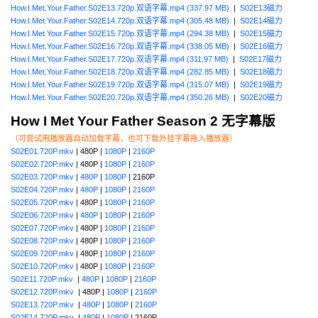
How.I.Met.Your.Father.S02E13.720p.双语字幕.mp4 (337.97 MB)
|
S02E13磁力
How.I.Met.Your.Father.S02E14.720p.双语字幕.mp4 (305.48 MB)
|
S02E14磁力
How.I.Met.Your.Father.S02E15.720p.双语字幕.mp4 (294.38 MB)
|
S02E15磁力
How.I.Met.Your.Father.S02E16.720p.双语字幕.mp4 (338.05 MB)
|
S02E16磁力
How.I.Met.Your.Father.S02E17.720p.双语字幕.mp4 (311.97 MB)
|
S02E17磁力
How.I.Met.Your.Father.S02E18.720p.双语字幕.mp4 (282.85 MB)
|
S02E18磁力
How.I.Met.Your.Father.S02E19.720p.双语字幕.mp4 (315.07 MB)
|
S02E19磁力
How.I.Met.Your.Father.S02E20.720p.双语字幕.mp4 (350.26 MB)
|
S02E20磁力
How I Met Your Father Season 2 无字幕版
（可尝试用播放器自动加载字幕，也可下载外挂字幕拖入播放器）
S02E01.720P.mkv
| 480P |
1080P
|
2160P
S02E02.720P.mkv
| 480P |
1080P
|
2160P
S02E03.720P.mkv
|
480P
|
1080P
| 2160P
S02E04.720P.mkv
|
480P
|
1080P
|
2160P
S02E05.720P.mkv
| 480P |
1080P
|
2160P
S02E06.720P.mkv
|
480P
|
1080P
|
2160P
S02E07.720P.mkv
| 480P |
1080P
|
2160P
S02E08.720P.mkv
| 480P |
1080P
|
2160P
S02E09.720P.mkv
| 480P |
1080P
|
2160P
S02E10.720P.mkv
| 480P |
1080P
|
2160P
S02E11.720P.mkv
|
480P
|
1080P
|
2160P
S02E12.720P.mkv
| 480P |
1080P
|
2160P
S02E13.720P.mkv
|
480P
|
1080P
|
2160P
S02E14.720P.mkv
|
480P
|
1080P
| 2160P