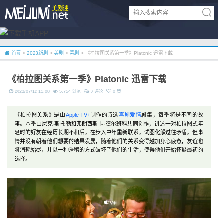
首页
>
2023新剧
>
美剧
>
喜剧
> 《柏拉图关系第一季》Platonic 迅雷下载
《柏拉图关系第一季》Platonic 迅雷下载
2023/07/12 11:08
5,754 浏览
0 评论
0 赞
《柏拉图关系》是由
Apple TV+
制作的诗选
喜剧
爱情
剧集，每季将是不同的故
事。本季由尼克·斯托勒和弗朗西斯卡·德尔班科共同创作，讲述一对柏拉图式年
轻时的好友在经历长期不和后，在步入中年重新联系，试图化解过往矛盾。但事
情并没有朝着他们想要的结果发展，随着他们的关系变得越加身心疲惫，友谊也
将消耗殆尽，并以一种滑稽的方式破坏了他们的生活，使得他们开始怀疑最初的
选择。