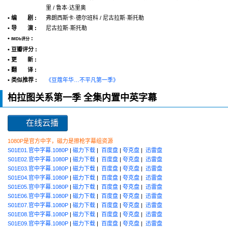
里 / 鲁本·达里奥
• 编 剧 :
弗朗西斯卡·德尔班科 / 尼古拉斯·斯托勒
• 导 演 :
尼古拉斯·斯托勒
•
:
IMDb评分
• 豆瓣评分 :
• 更 新 :
• 翻 译 :
• 类似推荐 :
《豆蔻年华…不平凡第一季》
柏拉图关系第一季 全集内置中英字幕
在线云播
1080P是官方中字，磁力是擦枪字幕组资源
S01E01.官中字幕.1080P
|
磁力下载
|
百度盘
|
夸克盘
|
迅雷盘
S01E02.官中字幕.1080P
|
磁力下载
|
百度盘
|
夸克盘
|
迅雷盘
S01E03.官中字幕.1080P
|
磁力下载
|
百度盘
|
夸克盘
|
迅雷盘
S01E04.官中字幕.1080P
|
磁力下载
|
百度盘
|
夸克盘
|
迅雷盘
S01E05.官中字幕.1080P
|
磁力下载
|
百度盘
|
夸克盘
|
迅雷盘
S01E06.官中字幕.1080P
|
磁力下载
|
百度盘
|
夸克盘
|
迅雷盘
S01E07.官中字幕.1080P
|
磁力下载
|
百度盘
|
夸克盘
|
迅雷盘
S01E08.官中字幕.1080P
|
磁力下载
|
百度盘
|
夸克盘
|
迅雷盘
S01E09.官中字幕.1080P
|
磁力下载
|
百度盘
|
夸克盘
|
迅雷盘