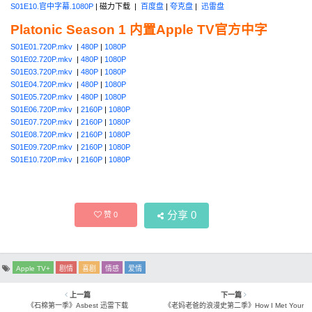
S01E10.官中字幕.1080P
| 磁力下载 |
百度盘
|
夸克盘
|
迅雷盘
Platonic Season 1 内置Apple TV官方中字
S01E01.720P.mkv
|
480P
|
1080P
S01E02.720P.mkv
|
480P
|
1080P
S01E03.720P.mkv
|
480P
|
1080P
S01E04.720P.mkv
|
480P
|
1080P
S01E05.720P.mkv
|
480P
|
1080P
S01E06.720P.mkv
|
2160P
|
1080P
S01E07.720P.mkv
|
2160P
|
1080P
S01E08.720P.mkv
|
2160P
|
1080P
S01E09.720P.mkv
|
2160P
|
1080P
S01E10.720P.mkv
|
2160P
|
1080P
分享
0
赞
0
Apple TV+
剧情
喜剧
情感
爱情
上一篇
下一篇
《石棉第一季》Asbest 迅雷下载
《老妈老爸的浪漫史第二季》How I Met Your