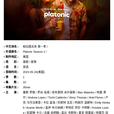
• 中文译名 :
柏拉图关系 第一季 /
• 外语原名 :
Platonic Season 1 /
• 制作地区 :
美国
• 类 别 :
喜剧 / 爱情
• 语 言 :
英语
• 首映时间 :
2023-05-24(美国)
• 季 数 :
1
• 集 数 :
10
• 单集片长 :
35min
• 主 演 :
塞斯·罗根 / 罗丝·伯恩 / 安布里特·米尔豪斯 / Max Matenko / 特雷·黑
尔 / Andrew Lopez / Toshi Calderón / Vinny Thomas / Ariel Flores / 卢
克·马可法莱恩 / 卡拉·盖洛 / 珍妮特·瓦尼 / 阿丽莎·温赖特 / Emily Kimba
ll / Aramis Merlin / 盖伊·布兰纳姆 / 考特尼·劳伦·卡明斯 / Kristine Louis
e / 凯瑟琳·卡兰 / 洁基·伯明翰 / 盖比·韦斯特 / 夏安·佩雷兹 / 特雷莎·加