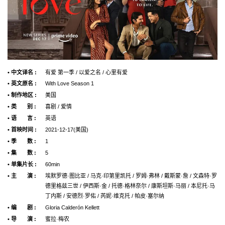
• 中文译名 :
有爱 第一季 / 以爱之名 / 心里有爱
• 英文原名 :
With Love Season 1
• 制作地区 :
美国
• 类 别 :
喜剧 / 爱情
• 语 言 :
英语
• 首映时间 :
2021-12-17(美国)
• 季 数 :
1
• 集 数 :
5
• 单集片长 :
60min
• 主 演 :
埃默罗德·图比亚 / 马克·印第里凯托 / 罗姆·弗林 / 戴斯蒙·詹 / 文森特·罗
德里格兹三世 / 伊西斯·金 / 托德·格林奈尔 / 康斯坦斯·马丽 / 本尼托·马
丁内斯 / 安德烈·罗佑 / 芮妮·维克托 / 帕皮·塞尔纳
• 编 剧 :
Gloria Calderón Kellett
• 导 演 :
蜜拉·梅农