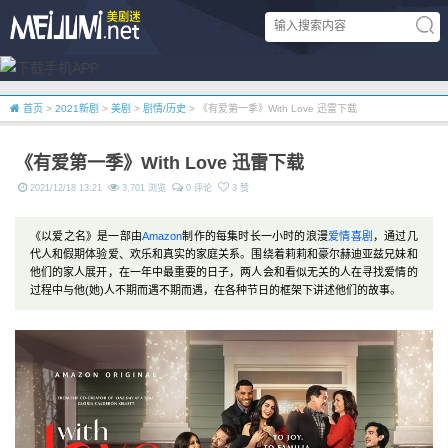
首页
>
2021新剧
>
美剧
>
剧情/历史
> 《有爱第一季》With Love 迅雷下载
《有爱第一季》With Love 迅雷下载
2021/12/18 13:21
3,701 浏览
0 评论
3 赞
《以爱之名》是一部由
Amazon
制作的每集时长一小时的浪漫
爱情
喜剧
，通过几
代人和假期体验爱、欢乐和真实的家庭关系。围绕着莉莉和豪尔赫迪亚兹兄妹和
他们的家人展开，在一年中最重要的日子，两人会和看似无关的人在寻找爱情的
过程中与他(她)人不期而遇不期而遇，在各种节日的框架下讲述他们的故事。