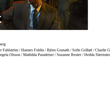
berg
 Fahlström / Hannes Fohlin / Björn Granath / Sofie Gråbøl / Charlie Gus
gela Olsson / Mathilda Paradeiser / Suzanne Reuter / Hedda Stiernste