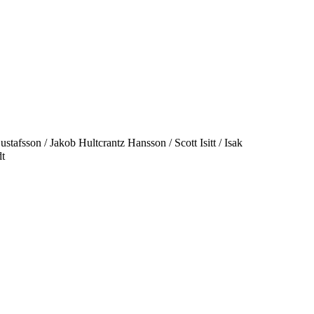
tafsson / Jakob Hultcrantz Hansson / Scott Isitt / Isak
dt