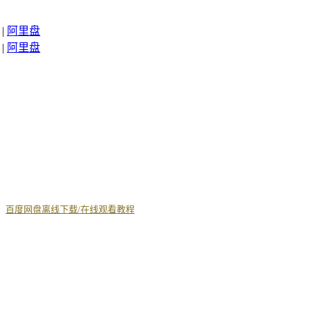
|
阿里盘
|
阿里盘
丨
百度网盘离线下载/在线观看教程