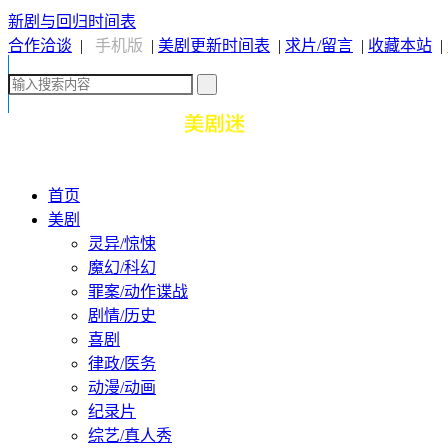
新剧与回归时间表
合作洽谈
|
手机版
|
美剧更新时间表
|
求片/留言
|
收藏本站
|
首页
美剧
灵异/惊悚
魔幻/科幻
罪案/动作谍战
剧情/历史
喜剧
律政/医务
动漫/动画
纪录片
综艺/真人秀