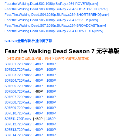
Fear.the.Walking.Dead.S02.1080p.BluRay.x264-ROVERS[rartv]
Fear.the.Walking.Dead.S03.1080p.BluRay.x264-SHORTBREHD[rartv]
Fear.The.Walking.Dead.S04.1080p.BluRay.x264-SHORTBREHD[rartv]
Fear.the.Walking.Dead.S05.1080p.BluRay.x264-ROVERS[rartv]
Fear.The.Walking.Dead.S07.1080p.BluRay.x264-BROADCAST[rartv]
Fear.the.Walking.Dead.S06.1080p.BluRay.x264.DDP5.1-BTN[rartv]
S01-S07全集合辑-外挂中英字幕
Fear the Walking Dead Season 7 无字幕版
（可尝试用自动加载字幕，也可下载外挂字幕拖入播放器）
S07E01.720P.mkv
|
480P
|
1080P
S07E02.720P.mkv
|
480P
|
1080P
S07E03.720P.mkv
|
480P
|
1080P
S07E04.720P.mkv
|
480P
|
1080P
S07E05.720P.mkv
|
480P
|
1080P
S07E06.720P.mkv
| 480P |
1080P
S07E07.720P.mkv
|
480P
|
1080P
S07E08.720P.mkv
|
480P
|
1080P
S07E09.720P.mkv
|
480P
|
1080P
S07E10.720P.mkv
|
480P
|
1080P
S07E11.720P.mkv
| 480P |
1080P
S07E12.720P.mkv
|
480P
|
1080P
S07E13.720P.mkv
|
480P
|
1080P
S07E14.720P.mkv
|
480P
|
1080P