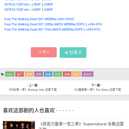
S07E15.720P.mkv
|
480P
|
1080P
S07E16.720P.mkv
|
480P
|
1080P
Fear.The.Walking.Dead.S07.WEBRip.x264-ION10
Fear.The.Walking.Dead.S07.1080p.AMZN.WEBRip.DDP5.1.x264-NTb
Fear.The.Walking.Dead.S07.720p.AMZN.WEBRip.DDP5.1.x264-NTb
分享
0
赞
4
AMC
丧尸
动作
恐怖
惊悚
灵异
灾难
科幻
超自然
上一篇
下一篇
《闪谷第一季》Shining Vale 迅雷下载
《小魔婴第一季》The Baby 迅雷下载
喜欢这部剧的人也喜欢 · · · · · ·
《邪恶力量第一至三季》Supernatural 全集迅雷