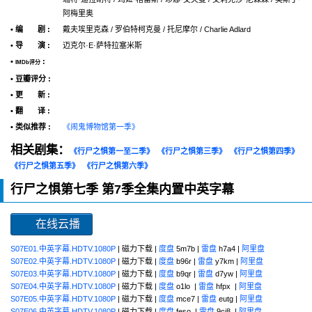
阿梅里奥
• 编 剧 :
戴夫埃里克森 / 罗伯特柯克曼 / 托尼摩尔 / Charlie Adlard
• 导 演 :
迈克尔·E·萨特拉塞米斯
•
:
IMDb评分
• 豆瓣评分 :
• 更 新 :
• 翻 译 :
• 类似推荐 :
《闹鬼博物馆第一季》
相关剧集：
《行尸之惧第一至二季》
《行尸之惧第三季》
《行尸之惧第四季》
《行尸之惧第五季》
《行尸之惧第六季》
行尸之惧第七季 第7季全集内置中英字幕
在线云播
S07E01.中英字幕.HDTV.1080P
| 磁力下载 |
度盘
5m7b |
雷盘
h7a4 |
阿里盘
S07E02.中英字幕.HDTV.1080P
| 磁力下载 |
度盘
b96r |
雷盘
y7km |
阿里盘
S07E03.中英字幕.HDTV.1080P
| 磁力下载 |
度盘
b9qr |
雷盘
d7yw |
阿里盘
S07E04.中英字幕.HDTV.1080P
| 磁力下载 |
度盘
o1lo |
雷盘
hfpx |
阿里盘
S07E05.中英字幕.HDTV.1080P
| 磁力下载 |
度盘
mce7 |
雷盘
eutg |
阿里盘
S07E06.中英字幕.HDTV.1080P
| 磁力下载 |
度盘
feso |
雷盘
9cj8 |
阿里盘