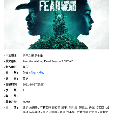
• 中文译名 :
行尸之惧 第七季
• 英文原名 :
Fear the Walking Dead Season 7 / FTWD
• 制作地区 :
美国
• 类 别 :
剧情 /
科幻
/
恐怖
• 语 言 :
英语
• 首映时间 :
2021-10-17(美国)
• 季 数 :
7
• 集 数 :
• 单集片长 :
45min
• 主 演 :
连尼·詹姆斯 / 阿莉西娅·戴柏南·凯里 / 科尔曼·多明戈 / 丹妮·加西亚 / 加
瑞特·迪拉胡特 / 玛姬·格蕾斯 / 珍娜·艾夫曼 / 艾莉克莎·尼森森 / 奥斯丁·