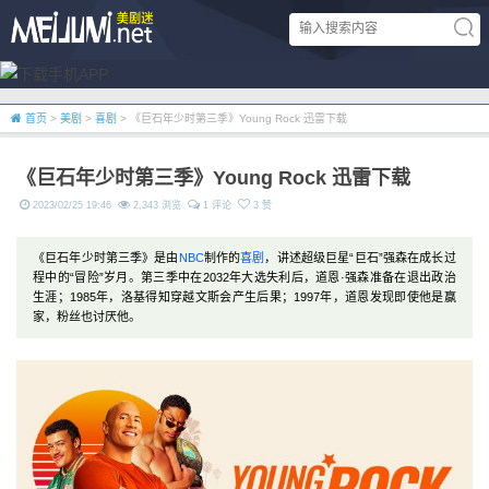
首页
>
美剧
>
喜剧
> 《巨石年少时第三季》Young Rock 迅雷下载
《巨石年少时第三季》Young Rock 迅雷下载
2023/02/25 19:46
2,343 浏览
1 评论
3 赞
《巨石年少时第三季》是由
NBC
制作的
喜剧
，讲述超级巨星“巨石”强森在成长过
程中的“冒险”岁月。第三季中在2032年大选失利后，道恩·强森准备在退出政治
生涯；1985年，洛基得知穿越文斯会产生后果；1997年，道恩发现即使他是赢
家，粉丝也讨厌他。