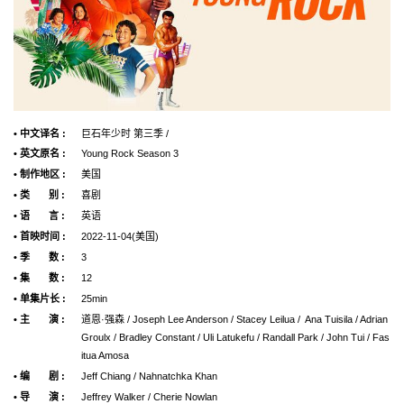
• 中文译名 :
巨石年少时 第三季 /
• 英文原名 :
Young Rock Season 3
• 制作地区 :
美国
• 类 别 :
喜剧
• 语 言 :
英语
• 首映时间 :
2022-11-04(美国)
• 季 数 :
3
• 集 数 :
12
• 单集片长 :
25min
• 主 演 :
道恩·强森 / Joseph Lee Anderson / Stacey Leilua / Ana Tuisila / Adrian
Groulx / Bradley Constant / Uli Latukefu / Randall Park / John Tui / Fas
itua Amosa
• 编 剧 :
Jeff Chiang / Nahnatchka Khan
• 导 演 :
Jeffrey Walker / Cherie Nowlan