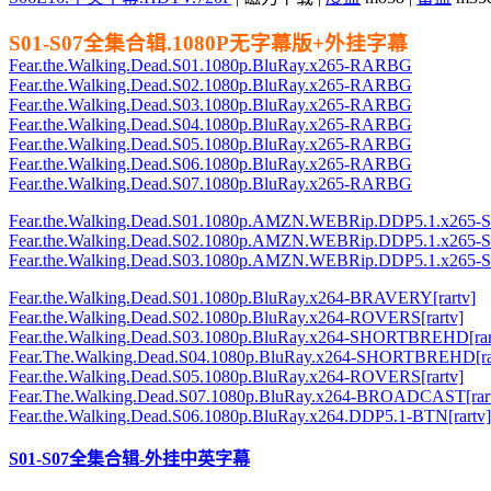
S01-S07全集合辑.1080P无字幕版+外挂字幕
Fear.the.Walking.Dead.S01.1080p.BluRay.x265-RARBG
Fear.the.Walking.Dead.S02.1080p.BluRay.x265-RARBG
Fear.the.Walking.Dead.S03.1080p.BluRay.x265-RARBG
Fear.the.Walking.Dead.S04.1080p.BluRay.x265-RARBG
Fear.the.Walking.Dead.S05.1080p.BluRay.x265-RARBG
Fear.the.Walking.Dead.S06.1080p.BluRay.x265-RARBG
Fear.the.Walking.Dead.S07.1080p.BluRay.x265-RARBG
Fear.the.Walking.Dead.S01.1080p.AMZN.WEBRip.DDP5.1.x265-S
Fear.the.Walking.Dead.S02.1080p.AMZN.WEBRip.DDP5.1.x265-S
Fear.the.Walking.Dead.S03.1080p.AMZN.WEBRip.DDP5.1.x265-S
Fear.the.Walking.Dead.S01.1080p.BluRay.x264-BRAVERY[rartv]
Fear.the.Walking.Dead.S02.1080p.BluRay.x264-ROVERS[rartv]
Fear.the.Walking.Dead.S03.1080p.BluRay.x264-SHORTBREHD[rar
Fear.The.Walking.Dead.S04.1080p.BluRay.x264-SHORTBREHD[ra
Fear.the.Walking.Dead.S05.1080p.BluRay.x264-ROVERS[rartv]
Fear.The.Walking.Dead.S07.1080p.BluRay.x264-BROADCAST[rar
Fear.the.Walking.Dead.S06.1080p.BluRay.x264.DDP5.1-BTN[rartv]
S01-S07全集合辑-外挂中英字幕