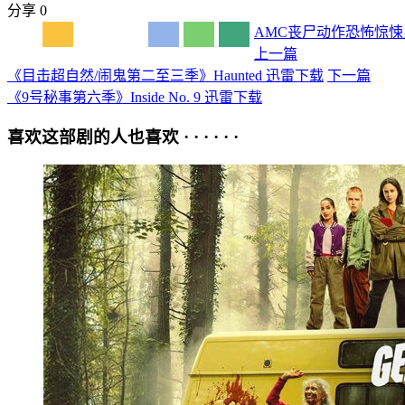
分享
0
AMC
丧尸
动作
恐怖
惊悚
上一篇
《目击超自然/闹鬼第二至三季》Haunted 迅雷下载
下一篇
《9号秘事第六季》Inside No. 9 迅雷下载
喜欢这部剧的人也喜欢 · · · · · ·