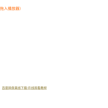
幕拖入播放器）
丨
百度网盘离线下载/在线观看教程