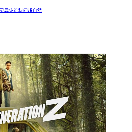
灵异
灾难
科幻
超自然