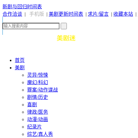
新剧与回归时间表
合作洽谈
|
手机版
|
美剧更新时间表
|
求片/留言
|
收藏本站
|
首页
美剧
灵异/惊悚
魔幻/科幻
罪案/动作谍战
剧情/历史
喜剧
律政/医务
动漫/动画
纪录片
综艺/真人秀