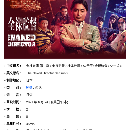
• 中文译名 :
全裸导演 第二季 / 全裸监督 / 裸体导演 / AV帝王/ 全裸監督 / シーズン
• 英文原名 :
The Naked Director Season 2
• 制作地区 :
日本
• 类 别 :
剧情
/ 传记
• 语 言 :
日语
• 首映时间 :
2021 年 6 月 24 日(美国/日本)
• 季 数 :
2
• 集 数 :
8
• 单集片长 :
45min