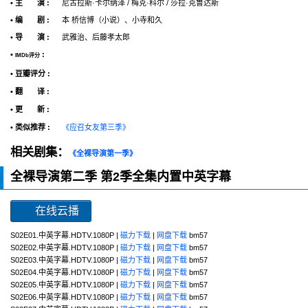
• 主 演 :
尼古拉斯·卡尔纳泽 / 梅克·科尔 / 莎拉·克鲁达斯
• 编 剧 :
本 桥信博（小说）、小寺和久
• 导 演 :
武雅治、后藤孝太郎
•
:
IMDb评分
• 豆瓣评分 :
• 翻 译 :
• 更 新 :
• 类似推荐 :
《应召女友第三季》
相关剧集：
《全裸导演第一季》
全裸导演第二季 第2季全集内置中英字幕
在线云播
S02E01.中英字幕.HDTV.1080P |
磁力下载
|
网盘下载
bm57
S02E02.中英字幕.HDTV.1080P |
磁力下载
|
网盘下载
bm57
S02E03.中英字幕.HDTV.1080P |
磁力下载
|
网盘下载
bm57
S02E04.中英字幕.HDTV.1080P |
磁力下载
|
网盘下载
bm57
S02E05.中英字幕.HDTV.1080P |
磁力下载
|
网盘下载
bm57
S02E06.中英字幕.HDTV.1080P |
磁力下载
|
网盘下载
bm57