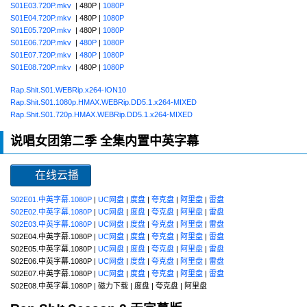
S01E03.720P.mkv
| 480P |
1080P
S01E04.720P.mkv
| 480P |
1080P
S01E05.720P.mkv
| 480P |
1080P
S01E06.720P.mkv
|
480P
|
1080P
S01E07.720P.mkv
|
480P
|
1080P
S01E08.720P.mkv
| 480P |
1080P
Rap.Shit.S01.WEBRip.x264-ION10
Rap.Shit.S01.1080p.HMAX.WEBRip.DD5.1.x264-MIXED
Rap.Shit.S01.720p.HMAX.WEBRip.DD5.1.x264-MIXED
说唱女团第二季 全集内置中英字幕
在线云播
S02E01.中英字幕.1080P
|
UC网盘
|
度盘
|
夸克盘
|
阿里盘
|
雷盘
S02E02.中英字幕.1080P
|
UC网盘
|
度盘
|
夸克盘
|
阿里盘
|
雷盘
S02E03.中英字幕.1080P
|
UC网盘
|
度盘
|
夸克盘
|
阿里盘
|
雷盘
S02E04.中英字幕.1080P |
UC网盘
|
度盘
|
夸克盘
|
阿里盘
|
雷盘
S02E05.中英字幕.1080P |
UC网盘
|
度盘
|
夸克盘
|
阿里盘
|
雷盘
S02E06.中英字幕.1080P |
UC网盘
|
度盘
|
夸克盘
|
阿里盘
|
雷盘
S02E07.中英字幕.1080P |
UC网盘
|
度盘
|
夸克盘
|
阿里盘
|
雷盘
S02E08.中英字幕.1080P | 磁力下载 | 度盘 | 夸克盘 | 阿里盘