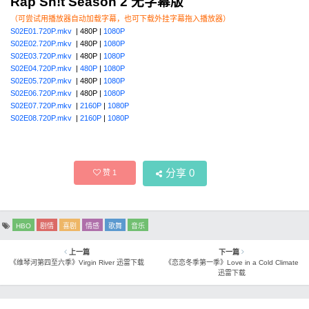
Rap Sh!t Season 2 无字幕版
（可尝试用播放器自动加载字幕，也可下载外挂字幕拖入播放器）
S02E01.720P.mkv
| 480P |
1080P
S02E02.720P.mkv
| 480P |
1080P
S02E03.720P.mkv
| 480P |
1080P
S02E04.720P.mkv
|
480P
|
1080P
S02E05.720P.mkv
| 480P |
1080P
S02E06.720P.mkv
| 480P |
1080P
S02E07.720P.mkv
|
2160P
|
1080P
S02E08.720P.mkv
|
2160P
|
1080P
分享
0
赞
1
HBO
剧情
喜剧
情感
歌舞
音乐
上一篇
下一篇
《维琴河第四至六季》Virgin River 迅雷下载
《恋恋冬季第一季》Love in a Cold Climate
迅雷下载