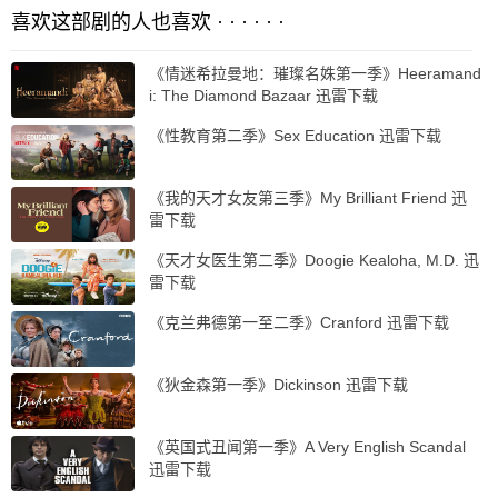
喜欢这部剧的人也喜欢 · · · · · ·
《情迷希拉曼地：璀璨名姝第一季》Heeramand
i: The Diamond Bazaar 迅雷下载
《性教育第二季》Sex Education 迅雷下载
《我的天才女友第三季》My Brilliant Friend 迅
雷下载
《天才女医生第二季》Doogie Kealoha, M.D. 迅
雷下载
《克兰弗德第一至二季》Cranford 迅雷下载
《狄金森第一季》Dickinson 迅雷下载
《英国式丑闻第一季》A Very English Scandal
迅雷下载