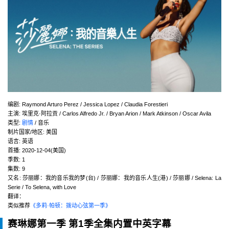
编剧
:
Raymond Arturo Perez / Jessica Lopez / Claudia Forestieri
主演
:
埃里克·阿拉贡 / Carlos Alfredo Jr. / Bryan Arion / Mark Atkinson / Oscar Avila
类型:
剧情
/ 音乐
制片国家/地区:
美国
语言:
英语
首播:
2020-12-04(美国)
季数:
1
集数:
9
又名:
莎丽娜：我的音乐我的梦(台) / 莎丽娜：我的音乐人生(港) / 莎丽娜 / Selena: La
Serie / To Selena, with Love
翻译：
类似推荐
《多莉·帕顿：拨动心弦第一季》
赛琳娜第一季 第1季全集内置中英字幕