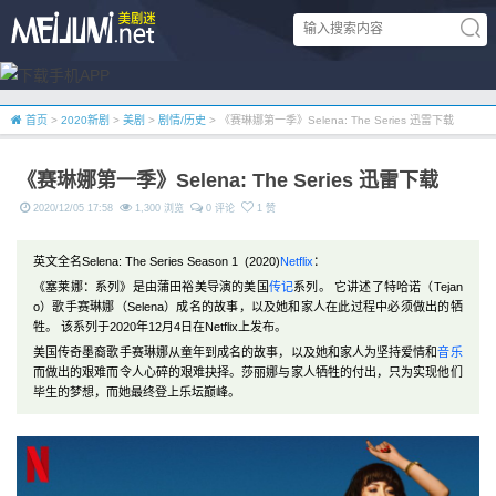
首页
>
2020新剧
>
美剧
>
剧情/历史
> 《赛琳娜第一季》Selena: The Series 迅雷下载
《赛琳娜第一季》Selena: The Series 迅雷下载
2020/12/05 17:58
1,300 浏览
0 评论
1 赞
英文全名Selena: The Series Season 1 (2020)
Netflix
：
《塞莱娜：系列》是由蒲田裕美导演的美国
传记
系列。 它讲述了特哈诺（Tejan
o）歌手赛琳娜（Selena）成名的故事，以及她和家人在此过程中必须做出的牺
牲。 该系列于2020年12月4日在Netflix上发布。
美国传奇墨裔歌手赛琳娜从童年到成名的故事，以及她和家人为坚持爱情和
音乐
而做出的艰难而令人心碎的艰难抉择。莎丽娜与家人牺牲的付出，只为实现他们
毕生的梦想，而她最终登上乐坛巅峰。