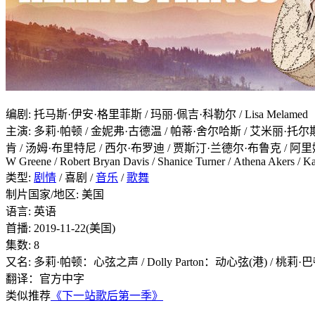
编剧
:
托马斯·伊安·格里菲斯 / 玛丽·佩吉·科勒尔 / Lisa Melamed
主演
:
多莉·帕顿 / 金妮弗·古德温 / 帕蒂·舍尔哈斯 / 艾米丽·托尔斯 /
肯 / 汤姆·布里特尼 / 西尔·布罗迪 / 贾斯汀·兰德尔·布鲁克 / 阿里娅·布鲁克斯 /
W Greene / Robert Bryan Davis / Shanice Turner / Athena Akers / Ka
类型:
剧情
/ 喜剧 /
音乐
/
歌舞
制片国家/地区:
美国
语言:
英语
首播:
2019-11-22(美国)
集数:
8
又名:
多莉·帕顿：心弦之声 / Dolly Parton：动心弦(港) / 桃
翻译：官方中字
类似推荐
《下一站歌后第一季》