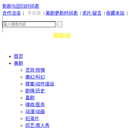
新剧与回归时间表
合作洽谈
|
手机版
|
美剧更新时间表
|
求片/留言
|
收藏本站
|
首页
美剧
灵异/惊悚
魔幻/科幻
罪案/动作谍战
剧情/历史
喜剧
律政/医务
动漫/动画
纪录片
综艺/真人秀