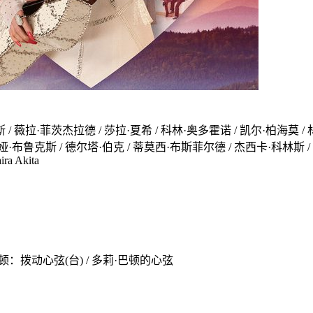
 薇拉·菲茨杰拉德 / 莎拉·夏希 / 科林·奥多霍诺 / 凯尔·柏海莫 / 林赛·
 德尔塔·伯克 / 蒂莫西·布斯菲尔德 / 杰西卡·科林斯 / Andrew Roach / An
ira Akita
莉·巴顿：拨动心弦(台) / 多莉·巴顿的心弦