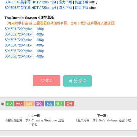
S04E05.中英字幕.HDTV.720p.mp4
|
磁力下载
|
网盘下载
m01y
S04E06.中英字幕.HDTV.720p.mp4
|
磁力下载
|
网盘下载
efoe
The Durrells Season 4 无字幕版
（可用射手影音 或 迅雷看看自动加载字幕，也可下载外挂字幕拖入播放器）
S04E01.720P.mkv
|
480p
S04E02.720P.mkv
|
480p
S04E03.720P.mkv
|
480p
S04E04.720P.mkv
|
480p
S04E05.720P.mkv
|
480p
S04E06.720P.mkv
|
480p
分享
0
赞
2
ITV
传记
剧情
喜剧
家庭
情感
爱情
上一篇
下一篇
《追影逐凶第一季》Chasing Shadows 迅雷
《避风港第一季》Safe Harbour 迅雷下载
下载