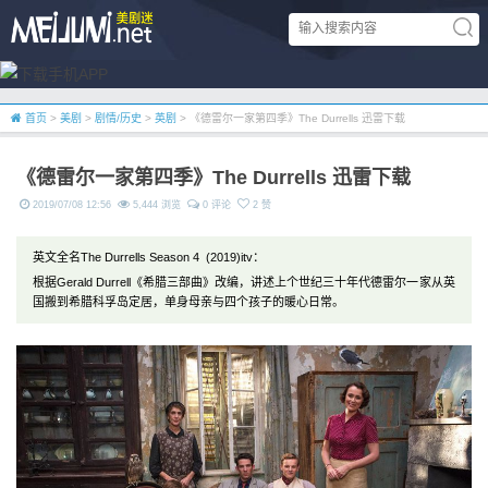
首页
>
美剧
>
剧情/历史
>
英剧
> 《德雷尔一家第四季》The Durrells 迅雷下载
《德雷尔一家第四季》The Durrells 迅雷下载
2019/07/08 12:56
5,444 浏览
0 评论
2 赞
英文全名The Durrells Season 4 (2019)itv：
根据Gerald Durrell《希腊三部曲》改编，讲述上个世纪三十年代德雷尔一家从英
国搬到希腊科孚岛定居，单身母亲与四个孩子的暖心日常。