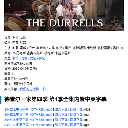
导演
:
罗杰·戈比
编剧
:
西蒙·尼耶
主演
:
凯莉·霍威 / 乔什·奥康纳 / 米洛·帕克 / 黛西·沃特斯通/ 卡勒姆·伍德豪斯 / 露西·布
莱克 / 亚历克斯·吉奥古利斯 /桥格斯·卡拉米霍斯
类型:
剧情
/
喜剧
/
爱情
/
传记
制片国家/地区:
英国
首播:
2019-04-07(英国)
季数:4
单集片长:
46分钟
翻译：翻托邦字幕组
类似推荐
《我们的生活第三季》
德雷尔一家第四季 第4季全集内置中英字幕
S04E01.中英字幕.HDTV.720p.mp4
|
磁力下载
|
网盘下载
x4b9
S04E02.中英字幕.HDTV.720p.mp4
|
磁力下载
|
网盘下载
vouh
S04E03.中英字幕.HDTV.720p.mp4
|
磁力下载
|
网盘下载
ddx2
S04E04.中英字幕.HDTV.720p.mp4
|
磁力下载
|
网盘下载
xgjs