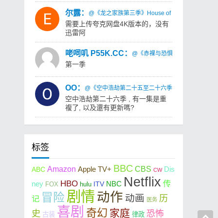
尔露：
@《龙之家族第三季》House of the Dragon Sea
需要上传夸克网盘4K版本的，没有
迅雷阿
咾呞叽 P55K.CC：
@《赤裸与恐惧：荒岛求生第一季》Naked
第一季
OO：
@《空中浩劫第二十五至二十六季》Air Crash Investig
空中浩劫第二十六季 , 有一集是重
複了, 以及還有更新嗎?
标签
BBC
Amazon
CBS
ABC
Apple TV+
Dis
CW
Netflix
HBO
传
ney
NBC
FOX
hulu
ITV
剧情
动作
冒险
动画
历
记
医务
喜剧
奇幻
家庭
史
恐怖
古装
律政