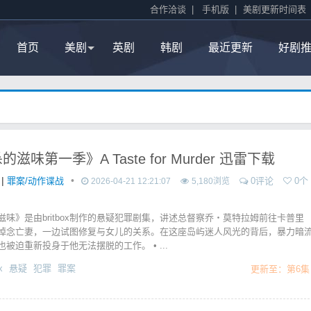
合作洽谈
|
手机版
|
美剧更新时间表
首页
美剧
英剧
韩剧
最近更新
好剧
滋味第一季》A Taste for Murder 迅雷下载
|
•
罪案/动作谍战
0评论
0个
2026-04-21 12:21:07
5,180浏览
滋味》是由britbox制作的悬疑犯罪剧集，讲述总督察乔・莫特拉姆前往卡普里
悼念亡妻，一边试图修复与女儿的关系。在这座岛屿迷人风光的背后，暴力暗
被迫重新投身于他无法摆脱的工作。 • ...
x
悬疑
犯罪
罪案
更新至：第6集