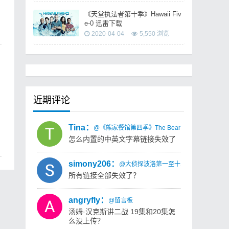
《天堂执法者第十季》Hawaii Fiv
e-0 迅雷下载
2020-04-04
5,550 浏览
近期评论
Tina：
@《熊家餐馆第四季》The Bear Season 4 迅雷
怎么内置的中英文字幕链接失效了
simony206：
@大侦探波洛第一至十三季 Agatha Christi
所有链接全部失效了？
angryfly：
@留言板
汤姆·汉克斯讲二战 19集和20集怎
么没上传？