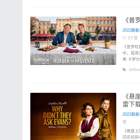
《普罗
2022新剧
3个赞
《普罗旺
中，首席
希·卡罗
britbo
《悬崖上
雷下
2022新剧
赞
《悬崖上
同名侦探