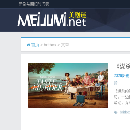
新剧与回归时间表
首页
> britbox > 文章
《谋杀的
2026新剧
赞
《谋杀的
岛，一边
涌动，乔也
britbo