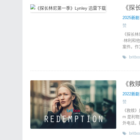
《探长
2025新剧
赞
《探长林
·林利和
案件。作
britbo
《救赎
2022新剧
赞
《救赎》是由
m 是利
外电话，
britbo