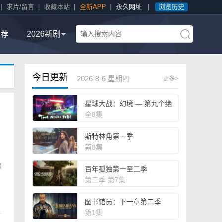
|
求片/留言
|
收藏本站
|
全新APP
|
永久网址
|
浏览历史
推荐
2026新剧
今日更新
2026-8-6 星期四
更多>
星球大战：幻境 — 第九个绝
地武士
全8集
斯特林角第一季
第8集
流
百年孤独第一至二季
第二季 第7集
图书馆员：下一章第二季
第1集