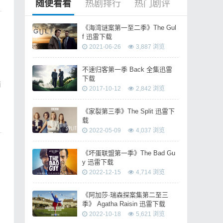
随便看看
热剧排行
热门剧评
《海湾谜案第一至二季》The Gul
f 迅雷下载
2021-06-26
3,887 浏览
不速归客第一季 Back 全集迅雷
下载
南
2017-10-12
2,842 浏览
《家裂第三季》The Split 迅雷下
载
2022-05-09
4,037 浏览
《坏蛋联盟第一季》The Bad Gu
y 迅雷下载
2022-12-15
4,714 浏览
《阿加莎·瑞森探案集第二至三
季》 Agatha Raisin 迅雷下载
2022-10-18
5,621 浏览