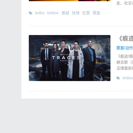
友、社交
britbo
britbox
悬疑
惊悚
犯罪
罪案
《痕迹
罪案/动
《痕迹/
赫吉斯（
法律面前
britbo