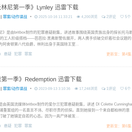
林尼第一季》Lynley 迅雷下载
|
•
罪案/动作谍战
2评论
5个
2025-10-16 11:33:21
4,200浏览
尼》是由britbox制作的犯罪悬疑剧集，讲述故事围绕英国贵族出身的探长托马
他的工人阶级搭档——芭芭拉·黑弗斯警佐展开，两人携手侦破交织着社会议题的
为阿舍顿第八代伯爵，林利出身于英国除王室...
x
悬疑
犯罪
罪案
更新至：第4集
第一季》Redemption 迅雷下载
|
•
罪案/动作谍战
1评论
6个
2023-09-13 3:10:36
17,248浏览
英国流媒体britbox制作的爱尔兰犯罪悬疑剧集，讲述 DI Colette Cunningha
物浦重案组的一名直言不讳、尽职尽责的侦探。直到她接到一个来自都柏林的意
打破了她镇定自若的心态。因为一具尸体被发...
x
悬疑
犯罪
罪案
更新至：第6集