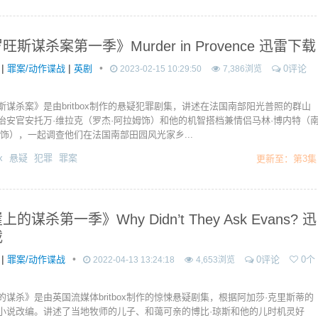
旺斯谋杀案第一季》Murder in Provence 迅雷下载
|
|
•
罪案/动作谍战
英剧
0评论
2023-02-15 10:29:50
7,386浏览
斯谋杀案》是由britbox制作的悬疑犯罪剧集，讲述在法国南部阳光普照的群山
治安官安托万·维拉克（罗杰·阿拉姆饰）和他的机智搭档兼情侣马林·博内特（
尔饰），一起调查他们在法国南部田园风光家乡...
x
悬疑
犯罪
罪案
更新至：第3集
的谋杀第一季》Why Didn’t They Ask Evans? 迅
载
|
•
罪案/动作谍战
0评论
0个
2022-04-13 13:24:18
4,653浏览
的谋杀》是由英国流媒体britbox制作的惊悚悬疑剧集，根据阿加莎·克里斯蒂的
小说改编。讲述了当地牧师的儿子、和蔼可亲的博比·琼斯和他的儿时机灵好