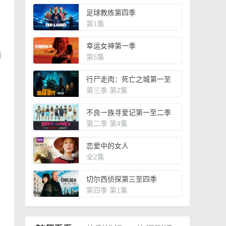
足球教练第四季
第1集
幸运女神第一季
斯
第5集
行尸走肉：死亡之城第一至
三季
第三季 第2集
不良一族寻爱记第一至二季
第二季 第4集
恋爱中的女人
全2集
切尔西侦探第三至四季
第四季 第1集