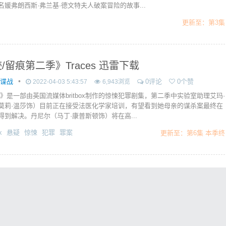
名媛弗朗西斯·弗兰基·德文特夫人破案冒险的故事...
更新至：第3集
/留痕第二季》Traces 迅雷下载
•
作谍战
0评论
0个赞
2022-04-03 5:43:57
6,943浏览
痕》是一部由英国流媒体britbox制作的惊悚犯罪剧集，第二季中实验室助理艾玛·
莫莉·温莎饰）目前正在接受法医化学家培训，有望看到她母亲的谋杀案最终在
得到解决。丹尼尔（马丁·康普斯顿饰）将在高...
x
悬疑
惊悚
犯罪
罪案
更新至：第6集 本季终