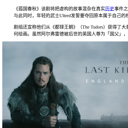
《孤国春秋》该剧将把虚构的故事混杂在真实
历史
事件之
与此同时，年轻的武士Ultred发誓要夺回原本属于自
剧组还宣称他们从《都铎王朝》（The Tudors）获得了
何绘画。虽然阿尔弗雷德被后世的英国人尊为「国父」，