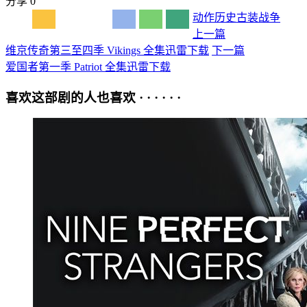
分享
0
动作
历史
古装
战争
上一篇
维京传奇第三至四季 Vikings 全集迅雷下载
下一篇
爱国者第一季 Patriot 全集迅雷下载
喜欢这部剧的人也喜欢 · · · · · ·