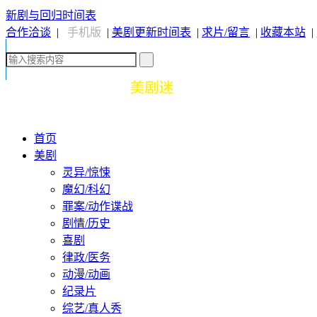
新剧与回归时间表
合作洽谈
|
手机版
|
美剧更新时间表
|
求片/留言
|
收藏本站
|
首页
美剧
灵异/惊悚
魔幻/科幻
罪案/动作谍战
剧情/历史
喜剧
律政/医务
动漫/动画
纪录片
综艺/真人秀