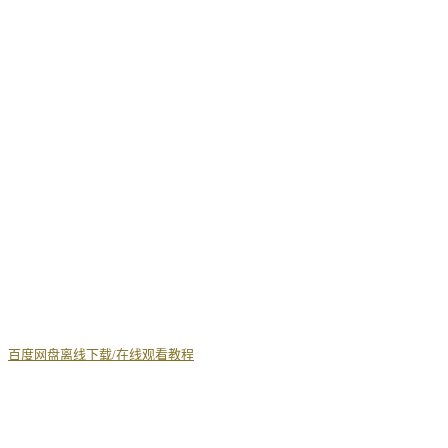
丨
百度网盘离线下载/在线观看教程