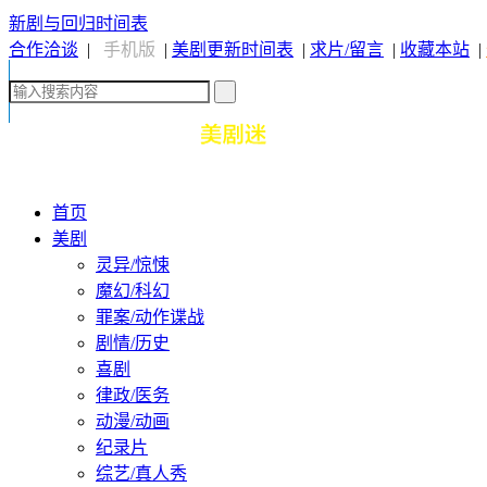
新剧与回归时间表
合作洽谈
|
手机版
|
美剧更新时间表
|
求片/留言
|
收藏本站
|
首页
美剧
灵异/惊悚
魔幻/科幻
罪案/动作谍战
剧情/历史
喜剧
律政/医务
动漫/动画
纪录片
综艺/真人秀