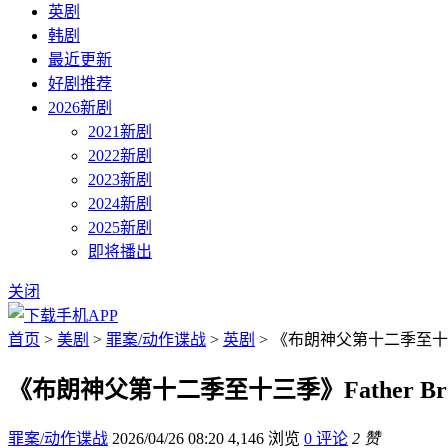
英剧
韩剧
最近更新
好剧推荐
2026新剧
2021新剧
2022新剧
2023新剧
2024新剧
2025新剧
即将播出
关闭
首页
>
美剧
>
罪案/动作谍战
>
英剧
> 《布朗神父第十二季至十三季》F
《布朗神父第十二季至十三季》Father Brown
罪案/动作谍战
2026/04/26 08:20
4,146 浏览
0 评论
2 赞