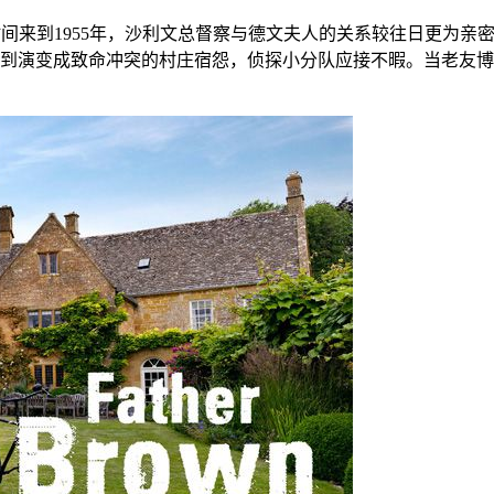
间来到1955年，沙利文总督察与德文夫人的关系较往日更为亲
到演变成致命冲突的村庄宿怨，侦探小分队应接不暇。当老友博