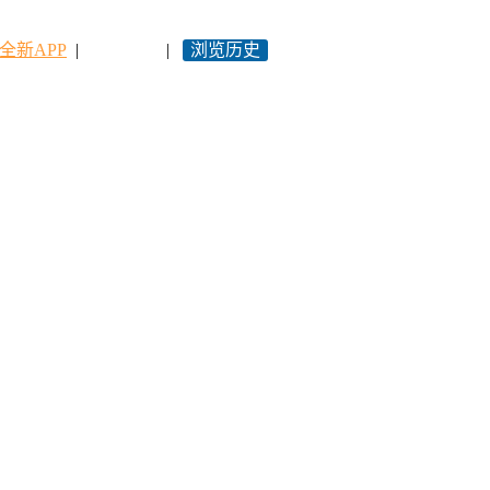
全新APP
|
永久网址
|
浏览历史