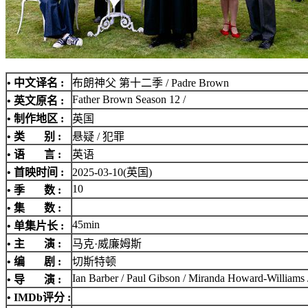
• 中文译名 :
布朗神父 第十二季 / Padre Brown
Father Brown Season 12 /
• 英文原名 :
• 制作地区 :
英国
• 类 别 :
悬疑 / 犯罪
• 语 言 :
英语
• 首映时间 :
2025-03-10(英国)
10
• 季 数 :
• 集 数 :
45min
• 单集片长 :
• 主 演 :
马克·威廉姆斯
• 编 剧 :
切斯特顿
Ian Barber / Paul Gibson / Miranda Howard-Williams /
• 导 演 :
•
IMDb评分
: