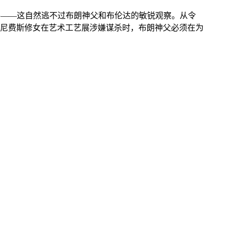
密——这自然逃不过布朗神父和布伦达的敏锐观察。从令
尼费斯修女在艺术工艺展涉嫌谋杀时，布朗神父必须在为