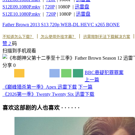
S12E09.1080P.mkv
|
720P
| 1080P |
迅雷盘
S12E10.1080P.mkv
|
720P
| 1080P |
迅雷盘
Father Brown 2013 S13 720p WEB-DL HEVC x265 BONE
丨
丨
不知道怎么下载？
怎么使用外挂字幕？
迅雷限制无法下载解决方案
赞
2
码
扫描到手机观看
分享
0
BBC
悬疑
犯罪
罪案
上一篇
《巅峰猎杀第一季》Apex 迅雷下载
下一篇
《2026第一季》Twenty Twenty Six 迅雷下载
喜欢这部剧的人也喜欢 · · · · · ·