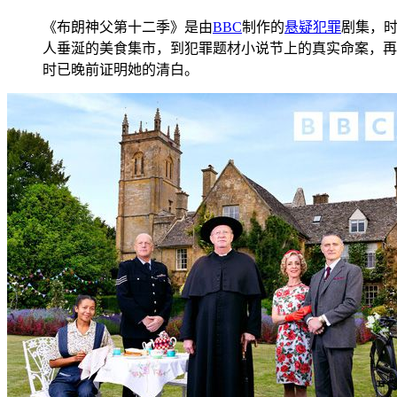
《布朗神父第十二季》是由
BBC
制作的
悬疑
犯罪
剧集，时
人垂涎的美食集市，到犯罪题材小说节上的真实命案，再
时已晚前证明她的清白。