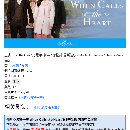
主演
:
Erin Krakow / 丹尼尔·利辛 / 谢拉赫·霍斯达尔 / Mitchell Kummen / Darius Zavice
anu
类型:
剧情
/
爱情
制片国家/地区:
美国
首播:
2014-01-11
季数:
集数:
12
单集片长:
42分钟
类似推荐《
家的港湾第一季
》
相关剧集：
《倾听心灵第五季》
倾听心灵第一季 When Calls the Heart 第1季全集 内置中英字幕
下载地址：在下面链接点击左键 或 右键选择使用迅雷下载即可