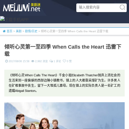
首页
>
美剧
>
剧情/历史
> 倾听心灵第一至四季 When Calls the Heart 迅雷下载
倾听心灵第一至四季 When Calls the Heart 迅雷下
载
2017/08/06 15:58
2,992 浏览
1 评论
0 赞
《倾听心灵When Calls The Heart》千金小姐Elizabeth Thatcher抛弃上流社会的
生活来到一座偏僻的西部边陲小镇教书，镇上的人大都靠采煤矿为生。许多男人
在矿难事故中丧生，留下一大堆孤儿寡母。现在镇上的实际负责人是一名矿工的
遗孀Abigail Stanton。