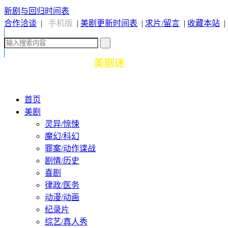
新剧与回归时间表
合作洽谈
|
手机版
|
美剧更新时间表
|
求片/留言
|
收藏本站
|
首页
美剧
灵异/惊悚
魔幻/科幻
罪案/动作谍战
剧情/历史
喜剧
律政/医务
动漫/动画
纪录片
综艺/真人秀