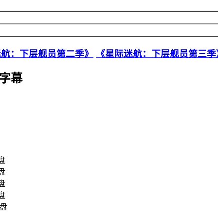
迷航：下层舰员第二季》
《星际迷航：下层舰员第三季
字幕
雷盘
雷盘
雷盘
雷盘
雷盘