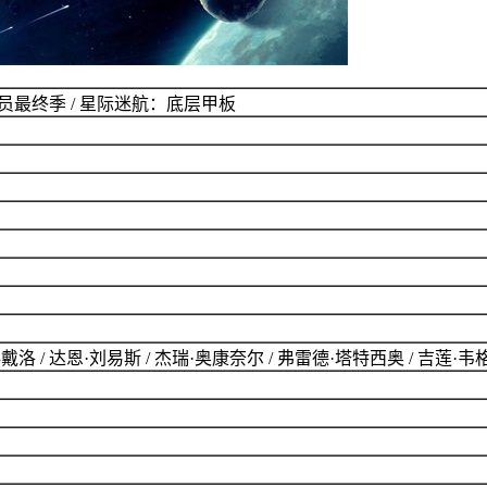
员最终季 / 星际迷航：底层甲板
科戴洛 / 达恩·刘易斯 / 杰瑞·奥康奈尔 / 弗雷德·塔特西奥 / 吉莲·