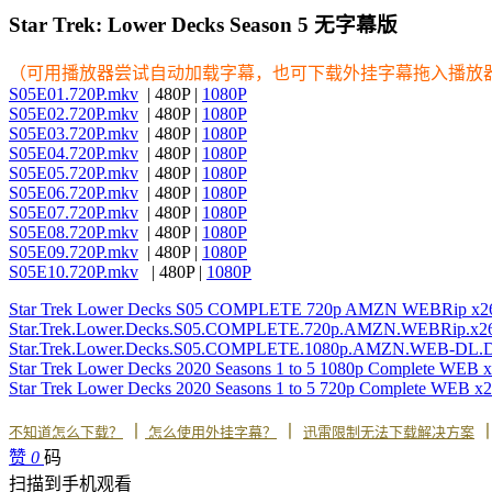
Star Trek: Lower Decks Season 5 无字幕版
（可用播放器尝试自动加载字幕，也可下载外挂字幕拖入播放
S05E01.720P.mkv
| 480P |
1080P
S05E02.720P.mkv
| 480P |
1080P
S05E03.720P.mkv
| 480P |
1080P
S05E04.720P.mkv
| 480P |
1080P
S05E05.720P.mkv
| 480P |
1080P
S05E06.720P.mkv
| 480P |
1080P
S05E07.720P.mkv
| 480P |
1080P
S05E08.720P.mkv
| 480P |
1080P
S05E09.720P.mkv
| 480P |
1080P
S05E10.720P.mkv
| 480P |
1080P
Star Trek Lower Decks S05 COMPLETE 720p AMZN WEBRip x
Star.Trek.Lower.Decks.S05.COMPLETE.720p.AMZN.WEBRip.x2
Star.Trek.Lower.Decks.S05.COMPLETE.1080p.AMZN.WEB-DL.DD
Star Trek Lower Decks 2020 Seasons 1 to 5 1080p Complete WEB 
Star Trek Lower Decks 2020 Seasons 1 to 5 720p Complete WEB x
丨
丨
不知道怎么下载？
怎么使用外挂字幕？
迅雷限制无法下载解决方案
赞
0
码
扫描到手机观看