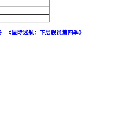
》
《星际迷航：下层舰员第四季》