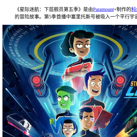
《星际迷航：下层舰员第五季》是由
Paramount
+制作的
科
的冒险故事。第5季首播中塞里托斯号被吸入一个平行宇