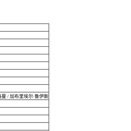
韦格曼 / 加布里埃尔·鲁伊斯