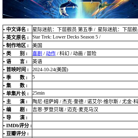
• 中文译名 :
星际迷航：下层舰员 第五季 / 星际迷航：下层舰
Star Trek: Lower Decks Season 5 /
• 英文原名 :
• 制作地区 :
美国
• 类 别 :
喜剧
/
动作
/ 科幻 / 动画 / 冒险
• 语 言 :
英语
• 首映时间 :
2024-10-24(美国)
5
• 季 数 :
• 集 数 :
25min
• 单集片长 :
• 主 演 :
陶尼·纽萨姆 / 杰克·奎德 / 诺艾尔·维尔斯 / 尤金·
• 编 剧 :
吉恩·罗登贝瑞 / 迈克·麦克马汉
• 导 演 :
•
IMDb评分
:
• 豆瓣评分 :