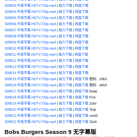
S09E03.中英字幕.HDTV.720p.mp4
|
磁力下载
|
网盘下载
S09E04.中英字幕.HDTV.720p.mp4
|
磁力下载
|
网盘下载
S09E05.中英字幕.HDTV.720p.mp4
|
磁力下载
|
网盘下载
S09E06.中英字幕.HDTV.720p.mp4
|
磁力下载
|
网盘下载
S09E07.中英字幕.HDTV.720p.mp4
|
磁力下载
|
网盘下载
S09E08.中英字幕.HDTV.720p.mp4
|
磁力下载
|
网盘下载
S09E09.中英字幕.HDTV.720p.mp4
|
磁力下载
|
网盘下载
S09E10.中英字幕.HDTV.720p.mp4
|
磁力下载
|
网盘下载
S09E11.中英字幕.HDTV.720p.mp4
|
磁力下载
|
网盘下载
S09E12.中英字幕.HDTV.720p.mp4
|
磁力下载
|
网盘下载
S09E13.中英字幕.HDTV.720p.mp4
|
磁力下载
|
网盘下载
S09E14.中英字幕.HDTV.720p.mp4
|
磁力下载
|
网盘下载
S09E15.中英字幕.HDTV.720p.mp4
|
磁力下载
|
网盘下载
密码：s9b3
S09E16.中英字幕.HDTV.720p.mp4
|
磁力下载
|
网盘下载
密码：e8s9
S09E17.中英字幕.HDTV.720p.mp4
|
磁力下载
|
网盘下载
5owp
S09E18.中英字幕.HDTV.720p.mp4
|
磁力下载
|
网盘下载
f7vk
S09E19.中英字幕.HDTV.720p.mp4
|
磁力下载
|
网盘下载
2zbv
S09E20.中英字幕.HDTV.720p.mp4
|
磁力下载
|
网盘下载
7kqt
S09E21.中英字幕.HDTV.720p.mp4
|
磁力下载
|
网盘下载
vnm0
S09E22.中英字幕.HDTV.720p.mp4
|
磁力下载
|
网盘下载
31u0
Bobs Burgers
Season 9 无字幕版