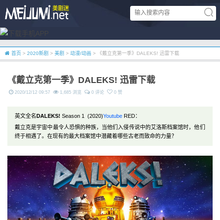
首页
>
2020新剧
>
美剧
>
动漫/动画
> 《戴立克第一季》DALEKS! 迅雷下载
《戴立克第一季》DALEKS! 迅雷下载
2020/12/12 09:57
1,685 浏览
0 评论
0 赞
英文全名
DALEKS!
Season 1 (2020)
Youtube
RED：
戴立克是宇宙中最令人恐惧的种族，当他们入侵传说中的艾洛斯档案馆时，他们
终于相遇了。在现有的最大档案馆中潜藏着哪些古老而致命的力量？