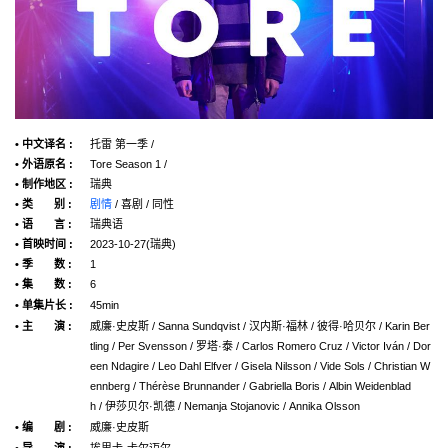
• 中文译名 :
托雷 第一季 /
• 外语原名 :
Tore Season 1 /
• 制作地区 :
瑞典
• 类 别 :
剧情
/ 喜剧 / 同性
• 语 言 :
瑞典语
• 首映时间 :
2023-10-27(瑞典)
• 季 数 :
1
• 集 数 :
6
• 单集片长 :
45min
• 主 演 :
威廉·史皮斯 / Sanna Sundqvist / 汉内斯·福林 / 彼得·哈贝尔 / Karin Ber
tling / Per Svensson / 罗塔·泰 / Carlos Romero Cruz / Victor Iván / Dor
een Ndagire / Leo Dahl Elfver / Gisela Nilsson / Vide Sols / Christian W
ennberg / Thérèse Brunnander / Gabriella Boris / Albin Weidenblad
h / 伊莎贝尔·凯德 / Nemanja Stojanovic / Annika Olsson
• 编 剧 :
威廉·史皮斯