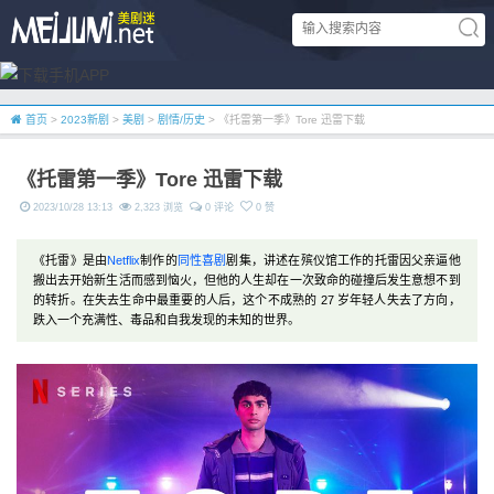
首页
>
2023新剧
>
美剧
>
剧情/历史
> 《托雷第一季》Tore 迅雷下载
《托雷第一季》Tore 迅雷下载
2023/10/28 13:13
2,323 浏览
0 评论
0 赞
《托雷》是由
Netflix
制作的
同性
喜剧
剧集，讲述在殡仪馆工作的托雷因父亲逼他
搬出去开始新生活而感到恼火，但他的人生却在一次致命的碰撞后发生意想不到
的转折。在失去生命中最重要的人后，这个不成熟的 27 岁年轻人失去了方向，
跌入一个充满性、毒品和自我发现的未知的世界。