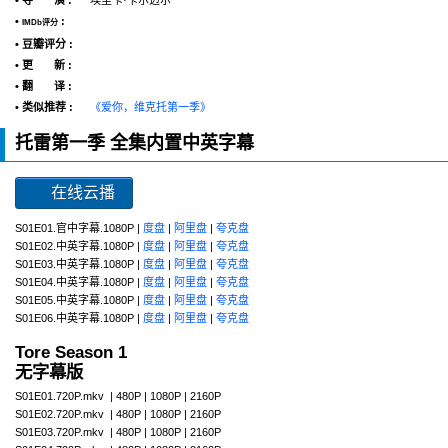
• 导 演 :
埃里卡·卡尔迈尔
•
:
IMDb评分
• 豆瓣评分 :
• 更 新 :
• 翻 译 :
• 类似推荐 :
《爱你，维克托第一季》
托雷第一季 全集内置中英字幕
在线云播
S01E01.官中字幕.1080P |
度盘
|
阿里盘
|
夸克盘
S01E02.中英字幕.1080P |
度盘
|
阿里盘
|
夸克盘
S01E03.中英字幕.1080P |
度盘
|
阿里盘
|
夸克盘
S01E04.中英字幕.1080P |
度盘
|
阿里盘
|
夸克盘
S01E05.中英字幕.1080P |
度盘
|
阿里盘
|
夸克盘
S01E06.中英字幕.1080P |
度盘
|
阿里盘
|
夸克盘
Tore Season 1
无字幕版
S01E01.720P.mkv | 480P | 1080P | 2160P
S01E02.720P.mkv | 480P | 1080P | 2160P
S01E03.720P.mkv | 480P | 1080P | 2160P