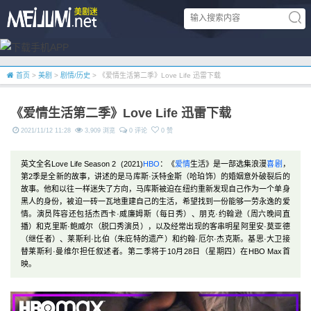
首页
>
美剧
>
剧情/历史
> 《爱情生活第二季》Love Life 迅雷下载
《爱情生活第二季》Love Life 迅雷下载
2021/11/12 11:28
3,909 浏览
0 评论
0 赞
英文全名Love Life Season 2 (2021)
HBO
：《
爱情
生活》是一部选集浪漫
喜剧
，
第2季是全新的故事，讲述的是马库斯·沃特金斯（哈珀饰）的婚姻意外破裂后的
故事。他和以往一样迷失了方向，马库斯被迫在纽约重新发现自己作为一个单身
黑人的身份，被迫一砖一瓦地重建自己的生活，希望找到一份能够一劳永逸的爱
情。演员阵容还包括杰西卡·威廉姆斯（每日秀）、朋克·约翰逊（周六晚间直
播）和克里斯·鲍威尔（脱口秀演员），以及经常出现的客串明星阿里安·莫亚德
（继任者）、莱斯利·比伯（朱庇特的遗产）和约翰·厄尔·杰克斯。基思·大卫接
替莱斯利·曼维尔担任叙述者。第二季将于10月28日（星期四）在HBO Max首
映。