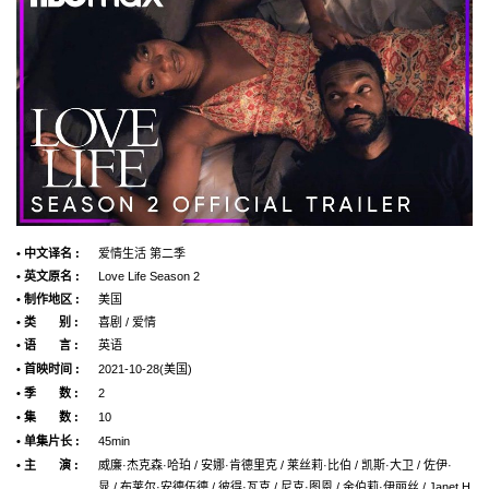
• 中文译名 :
爱情生活 第二季
• 英文原名 :
Love Life Season 2
• 制作地区 :
美国
• 类 别 :
喜剧 / 爱情
• 语 言 :
英语
• 首映时间 :
2021-10-28(美国)
• 季 数 :
2
• 集 数 :
10
• 单集片长 :
45min
• 主 演 :
威廉·杰克森·哈珀 / 安娜·肯德里克 / 莱丝莉·比伯 / 凯斯·大卫 / 佐伊·
晁 / 布莱尔·安德伍德 / 彼得·瓦克 / 尼克·图恩 / 金伯莉·伊丽丝 / Janet H