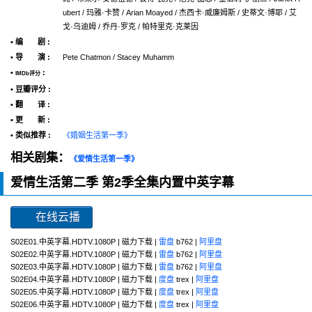
ubert / 玛雅·卡赞 / Arian Moayed / 杰西卡·威廉姆斯 / 史蒂文·博耶 / 艾
戈·乌迪姆 / 乔丹·罗克 / 帕特里克·克莱因
• 编 剧 :
• 导 演 :
Pete Chatmon / Stacey Muhamm
•
:
IMDb评分
• 豆瓣评分 :
• 翻 译 :
• 更 新 :
• 类似推荐 :
《婚姻生活第一季》
相关剧集：
《爱情生活第一季》
爱情生活第二季 第2季全集内置中英字幕
在线云播
S02E01.中英字幕.HDTV.1080P | 磁力下载 |
雷盘
b762 |
阿里盘
S02E02.中英字幕.HDTV.1080P | 磁力下载 |
雷盘
b762 |
阿里盘
S02E03.中英字幕.HDTV.1080P | 磁力下载 |
雷盘
b762 |
阿里盘
S02E04.中英字幕.HDTV.1080P | 磁力下载 |
度盘
trex |
阿里盘
S02E05.中英字幕.HDTV.1080P | 磁力下载 |
度盘
trex |
阿里盘
S02E06.中英字幕.HDTV.1080P | 磁力下载 |
度盘
trex |
阿里盘