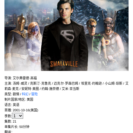
导演
:
艾尔弗雷德·高福
主演
:
汤姆·威灵 / 克斯汀·克鲁克 / 迈克尔·罗森巴姆 / 埃里克·约翰逊 / 小山姆·琼斯 / 艾
莉森·麦克 / 安妮特·奥图 / 约翰·施奈德 / 艾米·亚当斯
类型:
剧情 /
科幻
/
冒险
制片国家/地区:
美国
语言:
英语
首播:
2001-10-16(美国)
季数:
集数:
21
单集片长:
50分钟
翻译：