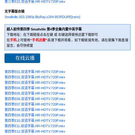
第三季E22.双语字幕.HR-HDTV.720P.mkv
无字幕版合辑
Smallville.S03.1080p.BluRay.x264-BORDURE[rartv]
超人前传第四季 Smallville 第4季全集内置中英字幕
下载地址：在下面链接点击左键 或 右键选择使用迅雷下载即可
在
手机
上可使用
“手机迅雷”
高速下载并观看，如下载链接失效，请在剧集下面直接
留言，会尽快修复
在线云播
第四季E01.双语字幕.HR-HDTV.720P.mkv
第四季E02.双语字幕.HR-HDTV.720P.mkv
第四季E03.双语字幕.HR-HDTV.720P.mkv
第四季E04.双语字幕.HR-HDTV.720P.mkv
第四季E05.双语字幕.HR-HDTV.720P.mkv
第四季E06.双语字幕.HR-HDTV.720P.mkv
第四季E07.双语字幕.HR-HDTV.720P.mkv
第四季E08.双语字幕.HR-HDTV.720P.mkv
第四季E09.双语字幕.HR-HDTV.720P.mkv
第四季E10.双语字幕.HR-HDTV.720P.mkv
第四季E11.双语字幕.HR-HDTV.720P.mkv
第四季E12.双语字幕.HR-HDTV.720P.mkv