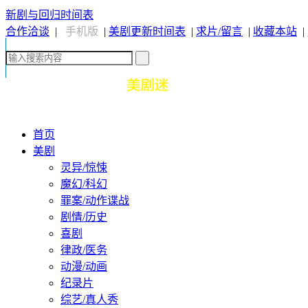
新剧与回归时间表
合作洽谈
|
手机版
|
美剧更新时间表
|
求片/留言
|
收藏本站
|
首页
美剧
灵异/惊悚
魔幻/科幻
罪案/动作谍战
剧情/历史
喜剧
律政/医务
动漫/动画
纪录片
综艺/真人秀