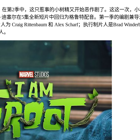
，在第2季中，这只惹事的小树精又开始恶作剧了。这这一次，小
在5集全新短片中回归为格鲁特配音。第一季的编剧兼导演克尔斯滕·莱
Rittenbaum 和 Alex Scharf；执行制片人是Brad Winderbaum、Kev
制片人。