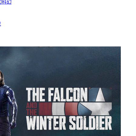
幻
科幻
载