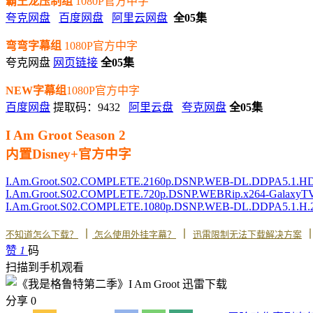
霸王龙压制组
1080P官方中字
夸克网盘
百度网盘
阿里云网盘
全05集
弯弯字幕组
1080P官方中字
夸克网盘
网页链接
全05集
NEW字幕组
1080P官方中字
百度网盘
提取码：9432
阿里云盘
夸克网盘
全05集
I Am Groot Season 2
内置Disney+官方中字
I.Am.Groot.S02.COMPLETE.2160p.DSNP.WEB-DL.DDPA5.1.
I.Am.Groot.S02.COMPLETE.720p.DSNP.WEBRip.x264-GalaxyT
I.Am.Groot.S02.COMPLETE.1080p.DSNP.WEB-DL.DDPA5.1.H
丨
丨
不知道怎么下载？
怎么使用外挂字幕？
迅雷限制无法下载解决方案
赞
1
码
扫描到手机观看
分享
0