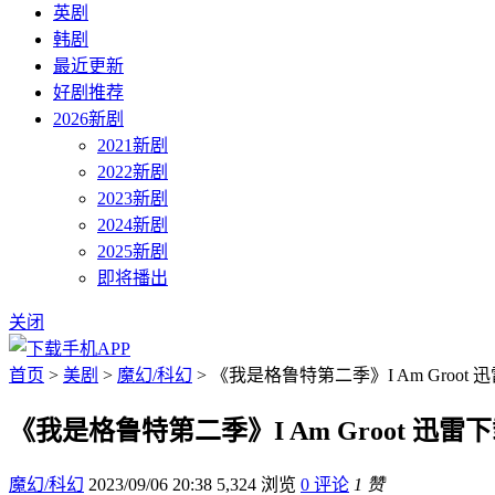
英剧
韩剧
最近更新
好剧推荐
2026新剧
2021新剧
2022新剧
2023新剧
2024新剧
2025新剧
即将播出
关闭
首页
>
美剧
>
魔幻/科幻
> 《我是格鲁特第二季》I Am Groot 
《我是格鲁特第二季》I Am Groot 迅雷
魔幻/科幻
2023/09/06 20:38
5,324 浏览
0 评论
1 赞