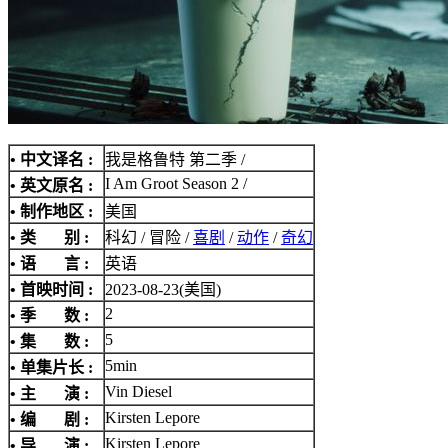
• 中文译名 :
我是格鲁特 第二季 /
I Am Groot Season 2 /
• 英文原名 :
• 制作地区 :
美国
• 类 别 :
科幻 / 冒险 /
喜剧
/
动作
/
奇幻
• 语 言 :
英语
• 首映时间 :
2023-08-23(美国)
2
• 季 数 :
5
• 集 数 :
5min
• 单集片长 :
Vin Diesel
• 主 演 :
Kirsten Lepore
• 编 剧 :
Kirsten Lepore
• 导 演 :