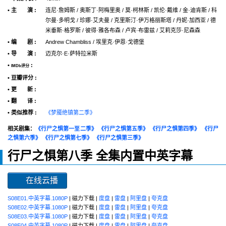
• 主 演 :
连尼·詹姆斯 / 奥斯丁·阿梅里奥 / 莫·柯林斯 / 凯伦·戴维 / 金·迪肯斯 / 科
尔曼·多明戈 / 珍娜·艾夫曼 / 克里斯汀·伊万格丽斯塔 / 丹妮·加西亚 / 德
米垂斯·格罗斯 / 彼得·雅各布森 / 卢宾·布雷兹 / 艾莉克莎·尼森森
• 编 剧 :
Andrew Chambliss / 埃里克·伊恩·戈德堡
• 导 演 :
迈克尔·E·萨特拉米斯
•
:
IMDb评分
• 豆瓣评分 :
• 更 新 :
• 翻 译 :
• 类似推荐 :
《梦魇绝镇第二季》
相关剧集：
《行尸之惧第一至二季》
《行尸之惧第五季》
《行尸之惧第四季》
《行尸
之惧第六季》
《行尸之惧第七季》
《行尸之惧第三季》
行尸之惧第八季 全集内置中英字幕
在线云播
S08E01.中英字幕.1080P
| 磁力下载 |
度盘
|
雷盘
|
阿里盘
|
夸克盘
S08E02.中英字幕.1080P
| 磁力下载 |
度盘
|
雷盘
|
阿里盘
|
夸克盘
S08E03.中英字幕.1080P
| 磁力下载 |
度盘
|
雷盘
|
阿里盘
|
夸克盘
S08E04.中英字幕.1080P
| 磁力下载 |
度盘
|
雷盘
|
阿里盘
|
夸克盘