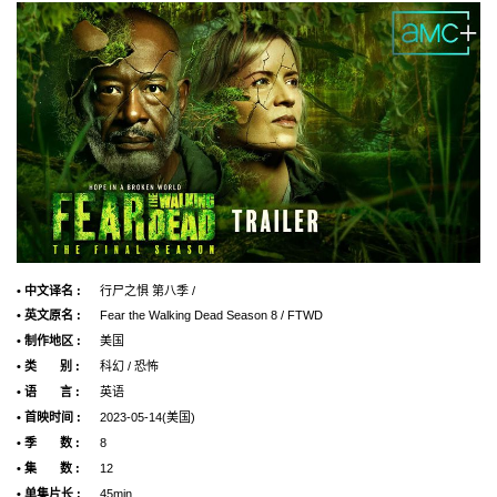
• 中文译名 :
行尸之惧 第八季 /
• 英文原名 :
Fear the Walking Dead Season 8 / FTWD
• 制作地区 :
美国
• 类 别 :
科幻 / 恐怖
• 语 言 :
英语
• 首映时间 :
2023-05-14(美国)
• 季 数 :
8
• 集 数 :
12
• 单集片长 :
45min