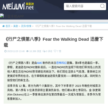
首页
>
美剧
>
灵异/惊悚
> 《行尸之惧第八季》Fear the Walking Dead 迅雷下载
《行尸之惧第八季》Fear the Walking Dead 迅雷下
载
2023/11/20 13:46
16,389 浏览
0 评论
7 赞
《行尸之惧第八季》是由
AMC
制作的末日
恐怖
科幻
剧集，第8季也是最后一季。
摩根、麦迪逊在PADRE做卧底后，一直在PADRE的监视下和他们带到岛上的其
他人都生活在PADRE愤世嫉俗的统治下。他们现在沮丧士气低落，重新树立对
更美好世界的信念，在于摩根和麦迪逊首先要找到——摩根的女儿莫，同时努力
接受他们的新生活。
该季共有 12 集，将分为两个六集部分，其中下半季将于 2023 年晚些时候首次
亮相。第八季有 9 位演员获得主要演员身份，他们都从第七季回归。金·狄更斯
(Kim Dickens)在上一季客串出演并在第四季最后一次成为常客后，本季作为常
客重新加入。