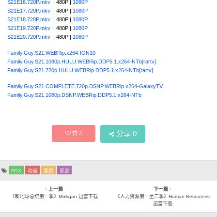
S21E16.720P.mkv
| 480P |
1080P
S21E17.720P.mkv
| 480P |
1080P
S21E18.720P.mkv
| 480P |
1080P
S21E19.720P.mkv
| 480P |
1080P
S21E20.720P.mkv
| 480P |
1080P
Family.Guy.S21.WEBRip.x264-ION10
Family.Guy.S21.1080p.HULU.WEBRip.DDP5.1.x264-NTb[rartv]
Family.Guy.S21.720p.HULU.WEBRip.DDP5.1.x264-NTb[rartv]
Family.Guy.S21.COMPLETE.720p.DSNP.WEBRip.x264-GalaxyTV
Family.Guy.S21.1080p.DSNP.WEBRip.DDP5.1.x264-NTb
分享
0
赞
3
FOX
动画
喜剧
家庭
上一篇
下一篇
《新地球总统第一季》Mulligan 迅雷下载
《人力资源第一至二季》Human Resources
迅雷下载