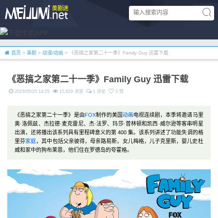
首页
>
美剧
>
动漫/动画
> 《恶搞之家第二十一季》Family Guy 迅雷下载
《恶搞之家第二十一季》Family Guy 迅雷下载
2023/05/25 14:25
15,629 浏览
1 评论
3 赞
《恶搞之家第二十一季》是由
FOX
制作的美国
动画
电视连续剧，本季将邀请马里
奥·洛佩兹、杰拉德·麦克雷尼、杰·法罗、玛莎·普林顿和凯西·威尔逊等客串明星
出演，还将播出该系列具有里程碑意义的第 400 集。该系列讲述了功能失调的格
里芬
家庭
，其中包括父亲彼得，母亲路易斯，女儿梅格，儿子克里斯，婴儿史杜
威和家中的狗布莱恩，他们住在罗德岛的夸霍格。