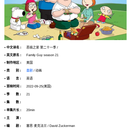
• 中文译名 :
恶搞之家 第二十一季 /
• 英文原名 :
Family Guy season 21
• 制作地区 :
美国
• 类 别 :
喜剧
/ 动画
• 语 言 :
英语
• 首映时间 :
2022-09-25(美国)
• 季 数 :
21
• 集 数 :
• 单集片长 :
20min
• 主 演 :
• 编 剧 :
塞思·麦克法兰 / David Zuckerman