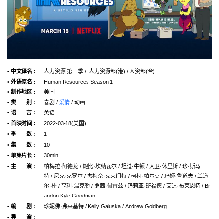
• 中文译名 :
人力资源 第一季 / 人力资源部(港) / 人资部(台)
• 外语原名 :
Human Resources Season 1
• 制作地区 :
美国
• 类 别 :
喜剧 /
爱情
/ 动画
• 语 言 :
英语
• 首映时间 :
2022-03-18(美国)
• 季 数 :
1
• 集 数 :
10
• 单集片长 :
30min
• 主 演 :
帕梅拉·阿德龙 / 鲍比·坎纳瓦尔 / 坦迪·牛顿 / 大卫·休里斯 / 珍·斯马
特 / 尼克·克罗尔 / 杰梅奈·克莱门特 / 柯柯·帕尔莫 / 玛娅·鲁道夫 / 兰道
尔·朴 / 亨利·温克勒 / 罗茜·佩雷兹 / 玛莉亚·班福德 / 艾迪·布莱恩特 / Br
andon Kyle Goodman
• 编 剧 :
珍妮佛·弗莱基特 / Kelly Galuska / Andrew Goldberg
• 导 演 :