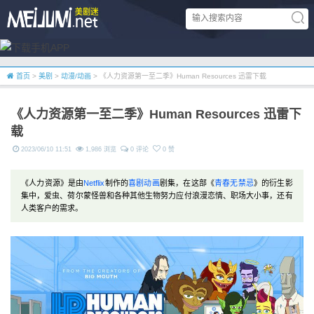
首页
>
美剧
>
动漫/动画
> 《人力资源第一至二季》Human Resources 迅雷下载
《人力资源第一至二季》Human Resources 迅雷下
载
2023/06/10 11:51
1,986 浏览
0 评论
0 赞
《人力资源》是由
Netflix
制作的
喜剧
动画
剧集，在这部《
青春无禁忌
》的衍生影
集中，爱虫、荷尔蒙怪兽和各种其他生物努力应付浪漫恋情、职场大小事，还有
人类客户的需求。