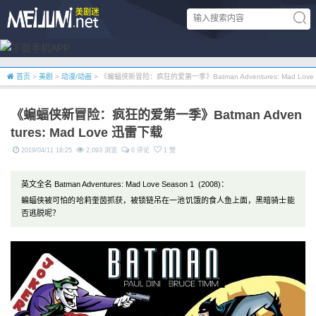
首页
>
美剧
>
动漫/动画
> 《蝙蝠侠新冒险：疯狂的爱第一季》Batman Adventures: Mad Lov
《蝙蝠侠新冒险：疯狂的爱第一季》Batman Adven
tures: Mad Love 迅雷下载
2019/04/11 18:25
2,093 浏览
0 评论
1 赞
英文全名 Batman Adventures: Mad Love Season 1 (2008)：
蝙蝠侠被可怕的哈莉奎茵抓获，被锁链吊在一池饥饿的食人鱼上面，黑暗骑士能
否逃脱呢？