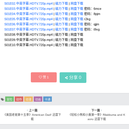
S01E02.中英字幕.HDTV.720p.mp4
|
磁力下载
|
网盘下载
S01E03.中英字幕.HDTV.720p.mp4
|
磁力下载
|
网盘下载
密码：6mce
S01E04.中英字幕.HDTV.720p.mp4
|
磁力下载
|
网盘下载
密码：8pjm
S01E05.中英字幕.HDTV.720p.mp4
|
磁力下载
|
网盘下载
r2kg
S01E06.中英字幕.HDTV.720p.mp4
|
磁力下载
|
网盘下载
密码：qjjm
S01E07.中英字幕.HDTV.720p.mp4
|
磁力下载
|
网盘下载
密码：t9vg
S01E08.中英字幕.HDTV.720p.mp4 | 磁力下载 | 网盘下载
S01E09.中英字幕.HDTV.720p.mp4 | 磁力下载 | 网盘下载
S01E10.中英字幕.HDTV.720p.mp4 | 磁力下载 | 网盘下载
分享
0
赞
1
冒险
动作
动漫
动画
卡通
上一篇
下一篇
《美国老爸第十五季》American Dad! 迅雷下
《轻松小熊和小薰第一季》Rilakkuma and K
载
aoru 迅雷下载