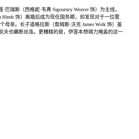
（西格妮·韦弗 Sigourney Weaver 饰）为主线，
Hinds 饰）离婚后成为现任国务卿，却发现对于一位需
子道格拉斯（詹姆斯·沃克 James Wolk 饰）虽
她自己与前夫也藕断丝连。更糟糕的是，伊莲本想竭力掩盖的这一
。