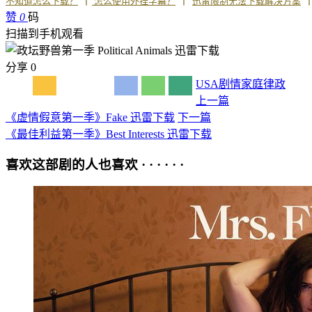
丨
丨
不知道怎么下载？
怎么使用外挂字幕？
迅雷限制无法下载解决方案
赞
0
码
扫描到手机观看
分享
0
USA
剧情
家庭
律政
上一篇
《虚情假意第一季》Fake 迅雷下载
下一篇
《最佳利益第一季》Best Interests 迅雷下载
喜欢这部剧的人也喜欢 · · · · · ·