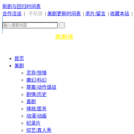
新剧与回归时间表
合作洽谈
|
手机版
|
美剧更新时间表
|
求片/留言
|
收藏本站
|
首页
美剧
灵异/惊悚
魔幻/科幻
罪案/动作谍战
剧情/历史
喜剧
律政/医务
动漫/动画
纪录片
综艺/真人秀