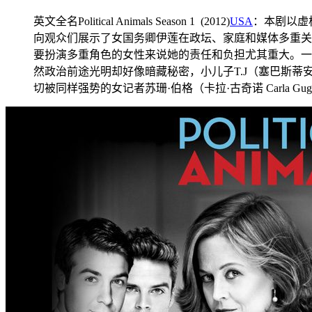
英文全名Political Animals Season 1 (2012)
USA
：本剧以虚
向观众们展示了女国务卿伊莲在政坛、家庭和媒体多重关系中
要扮演多重角色的女性来说她的责任和负担尤其重大。一方面
然政治前途光明却好像暗藏秘密，小儿子T.J（塞巴斯蒂安·
切被同样强势的女记者苏珊·伯格（卡拉·古奇诺 Carla 