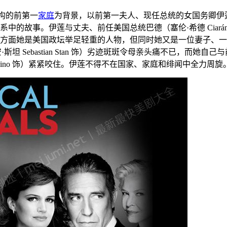
构的前第一
家庭
为背景，以前第一夫人、现任总统的女国务卿伊莲·巴瑞斯
的故事。伊莲与丈夫、前任美国总统巴德（塞伦·希德 Ciarán 
她是美国政坛举足轻重的人物，但同时她又是一位妻子、一个母亲。长
斯坦 Sebastian Stan 饰）劣迹斑斑令母亲头痛不已，而
Gugino 饰）紧紧咬住。伊莲不得不在国家、家庭和绯闻中全力周旋