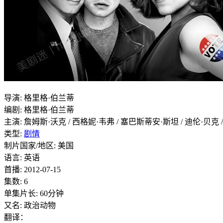
导演
:
格里格·伯兰蒂
编剧
:
格里格·伯兰蒂
主演
:
詹姆斯·沃克 / 西格妮·韦弗 / 塞巴斯蒂安·斯坦 / 迪伦·贝克 / 
类型:
剧情
制片国家/地区:
美国
语言:
英语
首播:
2012-07-15
集数:
6
单集片长:
60分钟
又名:
政治动物
翻译：