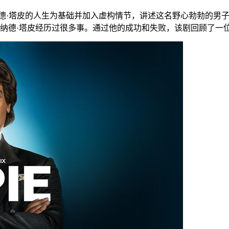
德·塔皮的人生为基础并加入虚构情节，讲述这名野心勃勃的男
纳德·塔皮经历过很多事。通过他的成功和失败，该剧回顾了一