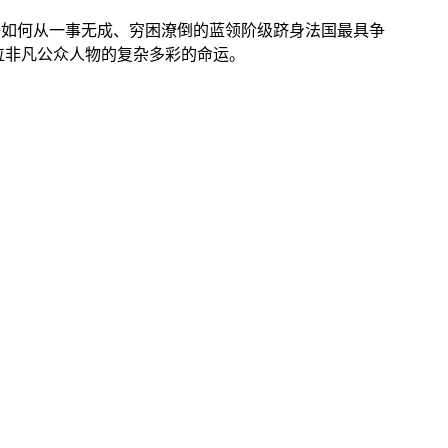
子如何从一事无成、穷困潦倒的蓝领阶级跻身法国最具争
位非凡公众人物的复杂多彩的命运。