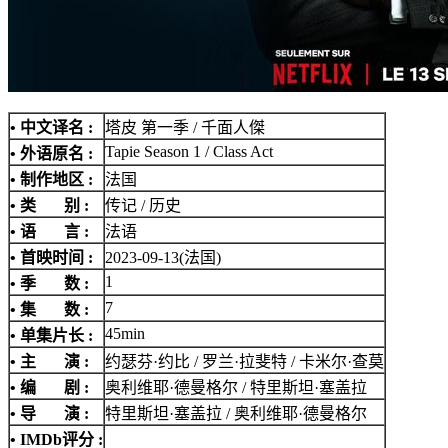
• 中文译名 :
塔皮 第一季 / 千面人傑
Tapie Season 1 / Class Act
• 外语原名 :
• 制作地区 :
法国
• 类 别 :
传记 / 历史
• 语 言 :
法语
• 首映时间 :
2023-09-13(法国)
1
• 季 数 :
7
• 集 数 :
45min
• 单集片长 :
• 主 演 :
约瑟芬·约比 / 罗兰·拉斐特 / 卡米尔·查莫
• 编 剧 :
奥利维耶·德曼格尔 / 特里斯坦·塞盖拉
• 导 演 :
特里斯坦·塞盖拉 / 奥利维耶·德曼格尔
•
IMDb评分
: