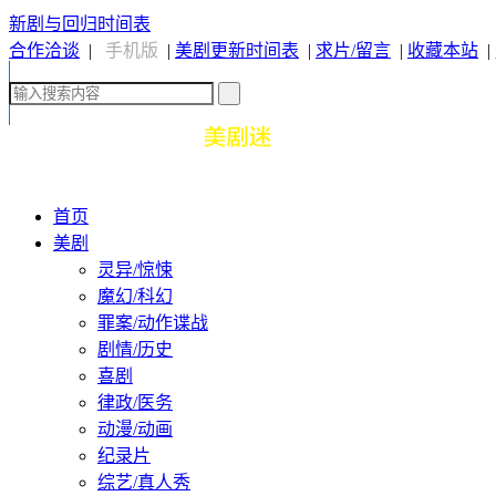
新剧与回归时间表
合作洽谈
|
手机版
|
美剧更新时间表
|
求片/留言
|
收藏本站
|
首页
美剧
灵异/惊悚
魔幻/科幻
罪案/动作谍战
剧情/历史
喜剧
律政/医务
动漫/动画
纪录片
综艺/真人秀