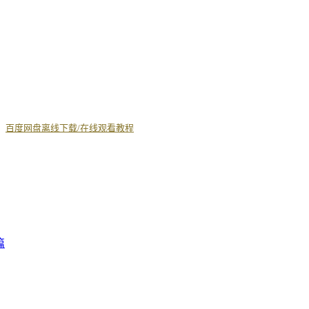
丨
百度网盘离线下载/在线观看教程
篇