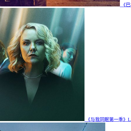
《巴格
《与我同眠第一季》Lie 