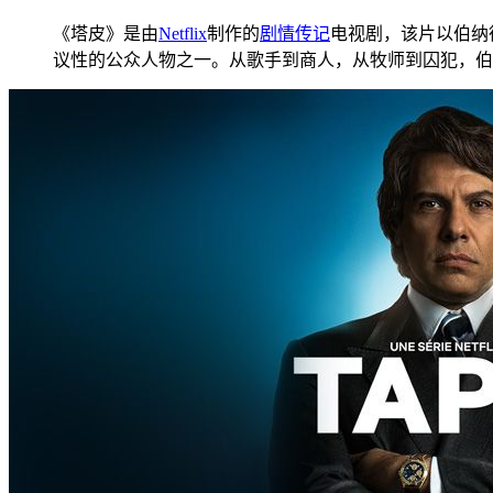
《塔皮》是由
Netflix
制作的
剧情
传记
电视剧，该片以伯纳
议性的公众人物之一。从歌手到商人，从牧师到囚犯，伯