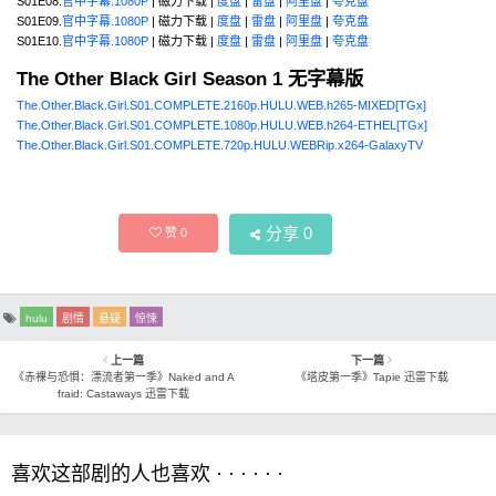
S01E08.
官中字幕.1080P
| 磁力下载 |
度盘
|
雷盘
|
阿里盘
|
夸克盘
S01E09.
官中字幕.1080P
| 磁力下载 |
度盘
|
雷盘
|
阿里盘
|
夸克盘
S01E10.
官中字幕.1080P
| 磁力下载 |
度盘
|
雷盘
|
阿里盘
|
夸克盘
The Other Black Girl Season 1 无字幕版
The.Other.Black.Girl.S01.COMPLETE.2160p.HULU.WEB.h265-MIXED[TGx]
The.Other.Black.Girl.S01.COMPLETE.1080p.HULU.WEB.h264-ETHEL[TGx]
The.Other.Black.Girl.S01.COMPLETE.720p.HULU.WEBRip.x264-GalaxyTV
分享
0
赞
0
hulu
剧情
悬疑
惊悚
上一篇
下一篇
《赤裸与恐惧：漂流者第一季》Naked and A
《塔皮第一季》Tapie 迅雷下载
fraid: Castaways 迅雷下载
喜欢这部剧的人也喜欢 · · · · · ·