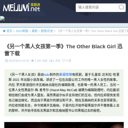
首页
>
2023新剧
>
美剧
>
剧情/历史
> 《另一个黑人女孩第一季》The Other Black Girl 迅雷下
《另一个黑人女孩第一季》The Other Black Girl 迅
雷下载
2023/09/14 00:50
1,091 浏览
0 评论
0 赞
《另一个黑人女孩》是由
hulu
制作的
悬疑
惊悚
电视剧，基于扎基亚·达利拉·哈里
斯 2021 年出版小说改编。讲述了一位在出版公司工作的唯一黑人女性的故事。
内拉·罗杰斯是纽约市瓦格纳出版社的编辑助理，也是唯一的黑人员工。当另一
位黑人女性黑兹尔·梅·麦考尔 (Hazel-May McCall) 被聘为编辑助理时，内拉最初
相信她们会成为黑人盟友。虽然黑兹尔似乎支持她们的互动，但内拉却很快发现
自己被边缘化，而且由于黑兹尔的建议和干涉，她在瓦格纳的关系也变得紧张。
内拉收到匿名信，命令她离开瓦格纳，于是内拉开始怀疑黑兹尔并不像她看上去
的那样，并开始寻找有关黑兹尔和瓦格纳图书公司黑暗过去的秘密。