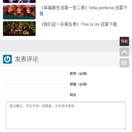
《幸福衰生活第一至二季》Vida perfecta 迅雷下
载
《我们这一天第五季》This Is Us 迅雷下载
导航
发表评论
昵称（必填）
邮箱（必填）
网址