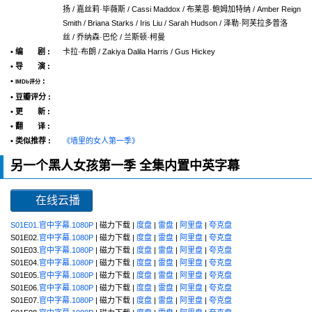
扬 / 嘉丝莉·毕薇斯 / Cassi Maddox / 布莱恩·鲍姆加特纳 / Amber Reign
Smith / Briana Starks / Iris Liu / Sarah Hudson / 泽勒·阿芙拉多普洛
丝 / 乔纳森·巴伦 / 兰斯顿·柯曼
• 编 剧 :
卡拉·布朗 / Zakiya Dalila Harris / Gus Hickey
• 导 演 :
•
:
IMDb评分
• 豆瓣评分 :
• 更 新 :
• 翻 译 :
• 类似推荐 :
《墙里的女人第一季》
另一个黑人女孩第一季 全集内置中英字幕
在线云播
S01E01.官中字幕.1080P
| 磁力下载 |
度盘
|
雷盘
|
阿里盘
|
夸克盘
S01E02.
官中字幕.1080P
| 磁力下载 |
度盘
|
雷盘
|
阿里盘
|
夸克盘
S01E03.
官中字幕.1080P
| 磁力下载 |
度盘
|
雷盘
|
阿里盘
|
夸克盘
S01E04.
官中字幕.1080P
| 磁力下载 |
度盘
|
雷盘
|
阿里盘
|
夸克盘
S01E05.
官中字幕.1080P
| 磁力下载 |
度盘
|
雷盘
|
阿里盘
|
夸克盘
S01E06.
官中字幕.1080P
| 磁力下载 |
度盘
|
雷盘
|
阿里盘
|
夸克盘
S01E07.
官中字幕.1080P
| 磁力下载 |
度盘
|
雷盘
|
阿里盘
|
夸克盘