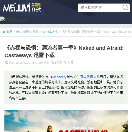
首页
>
2023新剧
>
美剧
>
综艺/真人秀
> 《赤裸与恐惧：漂流者第一季》Naked and Afraid: Ca
《赤裸与恐惧：漂流者第一季》Naked and Afraid:
Castaways 迅雷下载
2023/09/13 00:10
7,360 浏览
1 评论
0 赞
《赤裸与恐惧：漂流者》是由
Discovery
制作的
生存
冒险
真人秀
节目，讲述九名
参赛者被留在一个遥远的热带岛屿上，远离文明社会，没有地图和工具。他们必
须三人一队游到不同岛上的栖息地：阳光灿烂的海滩、蜿蜒的红树林沼泽和黑暗
的丛林。三队冒险家必须在没有额外工具、地图或其他辅助工具的情况下在热带
岛屿上生存。