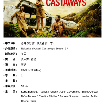
• 中文译名 :
赤裸与恐惧：漂流者 第一季 /
• 外语原名 :
Naked and Afraid: Castaways Season 1 /
• 制作地区 :
美国
• 类 别 :
真人秀 / 冒险
• 语 言 :
英语
• 首映时间 :
2023-07-30(美国)
• 季 数 :
1
• 集 数 :
• 单集片长 :
55min
• 主 演 :
Kerra Bennett / Patrick French / Justin Governale / Bulent Gurcan /
Na'im McKee / Candice Mishler / Andrew Shayde / Heather Smith /
Rachel Strohl