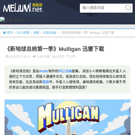
首页
>
2023新剧
>
美剧
>
动漫/动画
> 《新地球总统第一季》Mulligan 迅雷下载
《新地球总统第一季》Mulligan 迅雷下载
2023/05/23 01:47
1,589 浏览
0 评论
0 赞
《新地球总统》是由
Netflix
制作的
科幻
动画
剧集，讲述小人物穆勒根在外星人入
侵时立下大功劳，把敌人通通炸光光，摇身成为总统，现在他得烦恼怎么统领其
他幸存者。在这部讽刺
喜剧
中，外星人入侵地球，遍地满目疮痍。少数大难不死
的幸运儿能否成功重建家园，联手打造更理想的国家？