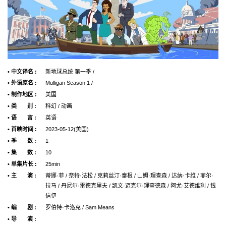
• 中文译名 :
新地球总统 第一季 /
• 外语原名 :
Mulligan Season 1 /
• 制作地区 :
美国
• 类 别 :
科幻 / 动画
• 语 言 :
英语
• 首映时间 :
2023-05-12(美国)
• 季 数 :
1
• 集 数 :
10
• 单集片长 :
25min
• 主 演 :
蒂娜·菲 / 奈特·法松 / 克莉丝汀·泰根 / 山姆·理查森 / 达纳·卡维 / 菲尔·
拉马 / 丹尼尔·雷德克里夫 / 凯文·迈克尔·理查德森 / 阿尤·艾德维利 / 钱
信伊
• 编 剧 :
罗伯特·卡洛克 / Sam Means
• 导 演 :