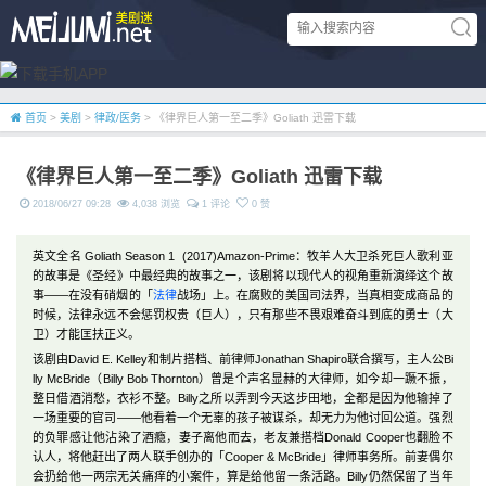
首页
>
美剧
>
律政/医务
> 《律界巨人第一至二季》Goliath 迅雷下载
《律界巨人第一至二季》Goliath 迅雷下载
2018/06/27 09:28
4,038 浏览
1 评论
0 赞
英文全名 Goliath Season 1 (2017)Amazon-Prime：牧羊人大卫杀死巨人歌利亚
的故事是《圣经》中最经典的故事之一，该剧将以现代人的视角重新演绎这个故
事——在没有硝烟的「
法律
战场」上。在腐败的美国司法界，当真相变成商品的
时候，法律永远不会惩罚权贵（巨人），只有那些不畏艰难奋斗到底的勇士（大
卫）才能匡扶正义。
该剧由David E. Kelley和制片搭档、前律师Jonathan Shapiro联合撰写，主人公Bi
lly McBride（Billy Bob Thornton）曾是个声名显赫的大律师，如今却一蹶不振，
整日借酒消愁，衣衫不整。Billy之所以弄到今天这步田地，全都是因为他输掉了
一场重要的官司——他看着一个无辜的孩子被谋杀，却无力为他讨回公道。强烈
的负罪感让他沾染了酒瘾，妻子离他而去，老友兼搭档Donald Cooper也翻脸不
认人，将他赶出了两人联手创办的「Cooper & McBride」律师事务所。前妻偶尔
会扔给他一两宗无关痛痒的小案件，算是给他留一条活路。Billy仍然保留了当年