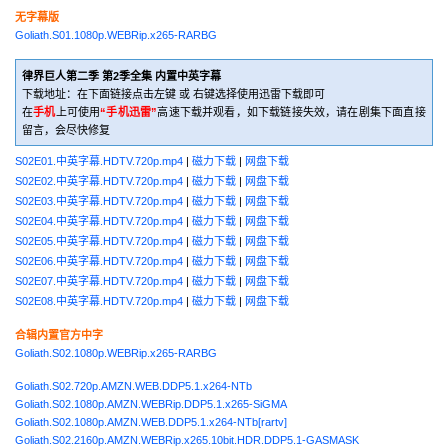
无字幕版
Goliath.S01.1080p.WEBRip.x265-RARBG
律界巨人第二季 第2季全集 内置中英字幕
下载地址：在下面链接点击左键 或 右键选择使用迅雷下载即可
在
手机
上可使用
“手机迅雷”
高速下载并观看，如下载链接失效，请在剧集下面直接
留言，会尽快修复
S02E01.中英字幕.HDTV.720p.mp4
|
磁力下载
|
网盘下载
S02E02.中英字幕.HDTV.720p.mp4
|
磁力下载
|
网盘下载
S02E03.中英字幕.HDTV.720p.mp4
|
磁力下载
|
网盘下载
S02E04.中英字幕.HDTV.720p.mp4
|
磁力下载
|
网盘下载
S02E05.中英字幕.HDTV.720p.mp4
|
磁力下载
|
网盘下载
S02E06.中英字幕.HDTV.720p.mp4
|
磁力下载
|
网盘下载
S02E07.中英字幕.HDTV.720p.mp4
|
磁力下载
|
网盘下载
S02E08.中英字幕.HDTV.720p.mp4
|
磁力下载
|
网盘下载
合辑内置官方中字
Goliath.S02.1080p.WEBRip.x265-RARBG
Goliath.S02.720p.AMZN.WEB.DDP5.1.x264-NTb
Goliath.S02.1080p.AMZN.WEBRip.DDP5.1.x265-SiGMA
Goliath.S02.1080p.AMZN.WEB.DDP5.1.x264-NTb[rartv]
Goliath.S02.2160p.AMZN.WEBRip.x265.10bit.HDR.DDP5.1-GASMASK