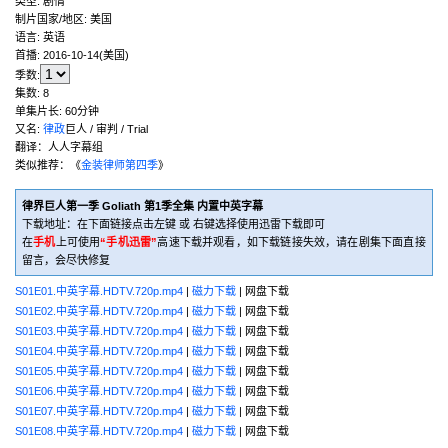
类型:
剧情
制片国家/地区:
美国
语言:
英语
首播:
2016-10-14(美国)
季数:
集数:
8
单集片长:
60分钟
又名:
律政
巨人 / 审判 / Trial
翻译：人人字幕组
类似推荐：《
金装律师第四季
》
律界巨人第一季 Goliath 第1季全集 内置中英字幕
下载地址：在下面链接点击左键 或 右键选择使用迅雷下载即可
在
手机
上可使用
“手机迅雷”
高速下载并观看，如下载链接失效，请在剧集下面直接
留言，会尽快修复
S01E01.中英字幕.HDTV.720p.mp4
|
磁力下载
| 网盘下载
S01E02.中英字幕.HDTV.720p.mp4
|
磁力下载
| 网盘下载
S01E03.中英字幕.HDTV.720p.mp4
|
磁力下载
| 网盘下载
S01E04.中英字幕.HDTV.720p.mp4
|
磁力下载
| 网盘下载
S01E05.中英字幕.HDTV.720p.mp4
|
磁力下载
| 网盘下载
S01E06.中英字幕.HDTV.720p.mp4
|
磁力下载
| 网盘下载
S01E07.中英字幕.HDTV.720p.mp4
|
磁力下载
| 网盘下载
S01E08.中英字幕.HDTV.720p.mp4
|
磁力下载
| 网盘下载