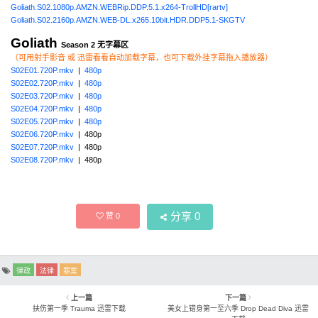
Goliath.S02.1080p.AMZN.WEBRip.DDP.5.1.x264-TrollHD[rartv]
Goliath.S02.2160p.AMZN.WEB-DL.x265.10bit.HDR.DDP5.1-SKGTV
Goliath
Season 2 无字幕区
（可用射手影音 或 迅雷看看自动加载字幕，也可下载外挂字幕拖入播放器）
S02E01.720P.mkv
|
480p
S02E02.720P.mkv
|
480p
S02E03.720P.mkv
|
480p
S02E04.720P.mkv
|
480p
S02E05.720P.mkv
|
480p
S02E06.720P.mkv
| 480p
S02E07.720P.mkv
| 480p
S02E08.720P.mkv
| 480p
分享
0
赞
0
律政
法律
罪案
上一篇
下一篇
扶伤第一季 Trauma 迅雷下载
美女上错身第一至六季 Drop Dead Diva 迅雷