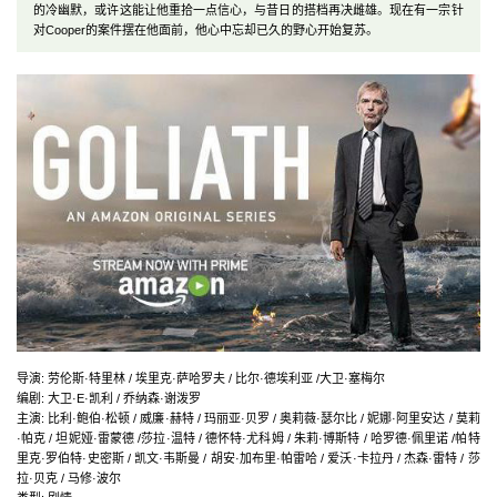
的冷幽默，或许这能让他重拾一点信心，与昔日的搭档再决雌雄。现在有一宗针
对Cooper的案件摆在他面前，他心中忘却已久的野心开始复苏。
导演
:
劳伦斯·特里林 / 埃里克·萨哈罗夫 / 比尔·德埃利亚 /大卫·塞梅尔
编剧
:
大卫·E·凯利 / 乔纳森·谢泼罗
主演
:
比利·鲍伯·松顿 / 威廉·赫特 / 玛丽亚·贝罗 / 奥莉薇·瑟尔比 / 妮娜·阿里安达 / 莫莉
·帕克 / 坦妮娅·雷蒙德 /莎拉·温特 / 德怀特·尤科姆 / 朱莉·博斯特 / 哈罗德·佩里诺 /帕特
里克·罗伯特·史密斯 / 凯文·韦斯曼 / 胡安·加布里·帕雷哈 / 爱沃·卡拉丹 / 杰森·雷特 / 莎
拉·贝克 / 马修·波尔