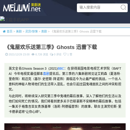
首页
>
美剧
>
灵异/惊悚
>
英剧
> 《鬼屋欢乐送第三季》Ghosts 迅雷下载
《鬼屋欢乐送第三季》Ghosts 迅雷下载
2021/12/29 23:00
6,726 浏览
0 评论
1 赞
英文全名Ghosts Season 3 (2021)
BBC
：在获得英国电影电视艺术学院（BAFT
A）今年电视奖最佳脚本
喜剧
提名后，第三季的六集新剧将见证艾莉森（夏洛特·
里奇饰）和迈克（基尔·史密斯·拜诺饰）面临迄今为止最严峻的挑战，一个出人
意料的神秘人物将他们的生活带入混乱，也会引起庄园鬼魂居民之间的冲突和担
忧。
与此同时，将继续深入研究第三季中鬼魂的幕后故事，深入了解他们的生活以及
他们如何死亡的情况。我们将看到更多关于巴顿豪斯不安精神的幕后故事，包括
一集关于格鲁吉亚女贵族基蒂（洛莉·阿德福普饰）的故事，联合主演劳伦斯·里
卡德承诺将“让你心碎”。