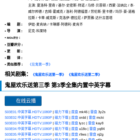
主演: 夏洛特·里奇 / 基尔·史密斯·拜诺 / 马修·贝恩顿 / 西蒙·法纳比 / 本·
威尔邦德 / 吉姆·霍威克 / 洛利·阿德福普 / 劳伦斯·里卡德 / 玛莎·豪-道格
拉斯 / 卡蒂·威克斯 / 克洛伊·德拉尼 / 萨贾雅·达什古普塔
• 编 剧 :
伊娃·麦肯纳 / 卡琳娜·阿德利·麦肯齐
• 导 演 :
尼克·科莱特
•
:
IMDb评分
• 豆瓣评分 :
• 更 新 :
• 翻 译 :
• 类似推荐 :
《见鬼第一季》
相关剧集：
《鬼屋欢乐送第一季》
《鬼屋欢乐送第二季》
鬼屋欢乐送第三季 第3季全集内置中英字幕
在线云播
S03E01.中英字幕.HDTV.1080P
|
磁力下载
|
度盘
mk46 |
雷盘
3y2s
S03E02.中英字幕.HDTV.1080P
|
磁力下载
|
度盘
ordd |
雷盘
mcki
S03E03.中英字幕.HDTV.1080P
|
磁力下载
|
度盘
lyzc |
雷盘
kay8
S03E04.中英字幕.HDTV.1080P
|
磁力下载
|
度盘
u18o |
雷盘
yq84
S03E05.中英字幕.HDTV.1080P
|
磁力下载
|
度盘
r9ws |
雷盘
nj2g