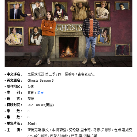
• 中文译名 :
鬼屋欢乐送 第三季 / 同一屋檐吓 / 古宅老友记
• 英文原名 :
Ghosts Season 3
• 制作地区 :
英国
• 类 别 :
喜剧 /
灵异
• 语 言 :
英语
• 首映时间 :
2021-08-09(英国)
• 季 数 :
3
• 集 数 :
6
• 单集片长 :
30min
• 主 演 :
亚历克斯·欧文 / 本·阿森登 / 劳伦斯·里卡德 / 马修·贝恩顿 / 吉姆·霍威克
/ 本·威尔邦德 / 西蒙·法纳比 / 玛莎·豪-道格拉斯