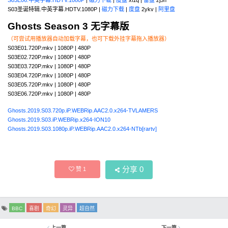
S03E06.中英字幕.HDTV.1080P
|
磁力下载
|
度盘
xl1q |
雷盘
zj5h
S03圣诞特辑.中英字幕.HDTV.1080P |
磁力下载
|
度盘
2ykv |
阿里盘
Ghosts Season 3 无字幕版
（可尝试用播放器自动加载字幕，也可下载外挂字幕拖入播放器）
S03E01.720P.mkv | 1080P | 480P
S03E02.720P.mkv | 1080P | 480P
S03E03.720P.mkv | 1080P | 480P
S03E04.720P.mkv | 1080P | 480P
S03E05.720P.mkv | 1080P | 480P
S03E06.720P.mkv | 1080P | 480P
Ghosts.2019.S03.720p.iP.WEBRip.AAC2.0.x264-TVLAMERS
Ghosts.2019.S03.iP.WEBRip.x264-ION10
Ghosts.2019.S03.1080p.iP.WEBRip.AAC2.0.x264-NTb[rartv]
分享
0
赞
1
BBC
喜剧
奇幻
灵异
超自然
上一篇
下一篇