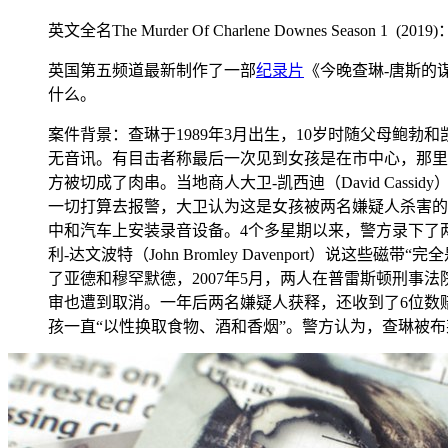
英文全名The Murder Of Charlene Downes Season 1 (2019)
英国第五频道最新制作了一部
纪录片
《今晚查琳-唐斯的谋杀
什么。
案件背景：查琳于1989年3月出生，10岁时随父母鲍勃
无音讯。有目击者称最后一次见到女孩是在市中心，那里有几个
方被切成了肉串。当地商人大卫-凯西迪（David Ca
一切打算去报警，大卫认为这是女孩被两名嫌疑人杀害的
中和汽车上安装录音设备。4个多星期以来，警方录下了两
利-达文波特（John Bromley Davenport）说这
了亚德和穆罕默德，2007年5月，两人在普雷斯顿刑
审也遭到取消。一年后两名嫌疑人获释，还收到了6位数
孩一直“以性换取食物、酒和香烟”。警方认为，查琳被