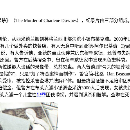
：
》（The Murder of Charlene Downes），纪录
和凯伦，从西米德兰搬到英格兰西北部海滨小镇布莱克浦。2003
做外卖的快餐店，有人无意中听到亚德-阿尔巴蒂奇（Iyad Al
ssidy）说，有人告诉他，亚德的商业伙伴兼房东穆罕默德，还曾
原因。警方在后续搜查中，曾在穆罕默德家中发现黑色塑料袋。
位嫌疑人谈话的录像带，总共52盘。两人曾谈到“骨头的埋葬地”
些磁带“完全是假的”，只是“为了符合案情而制作”。警官简-比桑（Jan 
事法院受审，被指控杀害查琳并肢解尸体。但最终因证据不足陪审
赔偿金。但警方在布莱克浦小镇调查采访3000人后发现，女孩
布莱克浦一个儿童性
犯罪
团伙诱拐，并遭到谋杀和肢解。查琳在死