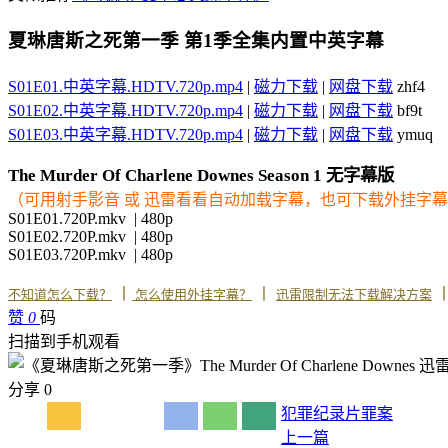
夏琳唐斯之死第一季 第1季全集内置中英字幕
S01E01.中英字幕.HDTV.720p.mp4
|
磁力下载
|
网盘下载
zhf4
S01E02.中英字幕.HDTV.720p.mp4
|
磁力下载
|
网盘下载
bf9t
S01E03.中英字幕.HDTV.720p.mp4
|
磁力下载
|
网盘下载
ymuq
The Murder Of Charlene Downes Season 1 无字幕版
（可用射手影音 或 迅雷看看自动加载字幕，也可下载外挂字
S01E01.720P.mkv | 480p
S01E02.720P.mkv | 480p
S01E03.720P.mkv | 480p
丨
丨
不知道怎么下载？
怎么使用外挂字幕？
迅雷限制无法下载解决方案
赞
0
码
扫描到手机观看
分享
0
犯罪
纪录片
罪案
上一篇