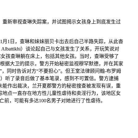
片由三部分组成，重新审视查琳失踪案，并试图揭示女孩身上到底发生过
年11月1日，查琳和妹妹丽贝卡出去后自己半路失踪，从此杳
battikhi）谈论起自己与女孩发生了关系，开玩笑说对
与失踪女孩查琳躺在床上，包括其他女孩。当时，查琳受够了
根据大卫的提示，警方开始秘密监视穆罕默德，并在其家
，同时告诉对方“不要担心”。但王室法律顾问翰-布罗姆
Beasant）听了录音后做了基本笔录，感到不可置信。警方逮捕
团未能作出裁决，兰开夏郡警方的秘密搜查被发现有误，重
失踪地点一直存在地方性儿童性虐待和卖淫行为，该地区女
亡前，可能有多达100名男子对她进行了性虐待。