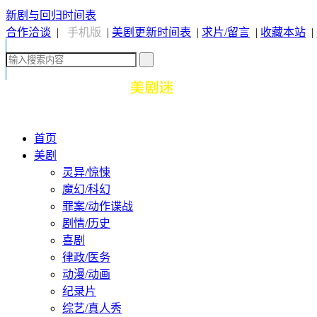
新剧与回归时间表
合作洽谈
|
手机版
|
美剧更新时间表
|
求片/留言
|
收藏本站
|
首页
美剧
灵异/惊悚
魔幻/科幻
罪案/动作谍战
剧情/历史
喜剧
律政/医务
动漫/动画
纪录片
综艺/真人秀